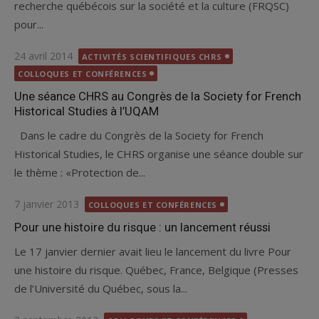
recherche québécois sur la société et la culture (FRQSC)
pour...
Posted
24 avril 2014
ACTIVITÉS SCIENTIFIQUES CHRS
on
COLLOQUES ET CONFÉRENCES
Une séance CHRS au Congrès de la Society for French
Historical Studies à l’UQAM
Dans le cadre du Congrès de la Society for French
Historical Studies, le CHRS organise une séance double sur
le thème : «Protection de...
Posted
7 janvier 2013
COLLOQUES ET CONFÉRENCES
on
Pour une histoire du risque : un lancement réussi
Le 17 janvier dernier avait lieu le lancement du livre Pour
une histoire du risque. Québec, France, Belgique (Presses
de l’Université du Québec, sous la...