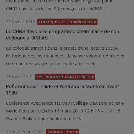
Institutions. Entre coercition et soins organisé par le
CHRS dans le cadre du 80e congrès de l’ACFAS....
Posted
16 février 2012
COLLOQUES ET CONFÉRENCES
on
Le CHRS dévoile le programme préliminaire de son
colloque à l’ACFAS
Ce colloque s’inscrit dans le projet d’une lecture socio-
historique des institutions et dans une volonté de mise en
commun des savoirs qui accueille aussi bien...
Posted
15 mars 2010
COLLOQUES ET CONFÉRENCES
on
Réflexions sur… l’aide et l’entraide à Montréal avant
1930
Conférence Avec Janice Harvey (Collège Dawson) et Jean-
Marie Fecteau (UQÀM) 16 mars 2010 12 h 15 – 13 h 15
Grande Bibliothèque Auditorium de la...
Posted
13 septembre 2009
PUBLICATIONS