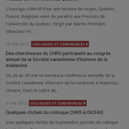
L’ouvrage collectif Pour une histoire du risque, Québec,
France, Belgique vient de paraître aux Presses de
l’Université du Québec. Dirigé par Martin Petitclerc
(directeur et...
Posted
16 mai 2012
COLLOQUES ET CONFÉRENCES
on
Des chercheures du CHRS participent au congrès
annuel de la Société canadienne d’histoire de la
médecine
Du 26 au 28 mai se tiendra la conférence annuelle de la
Société canadienne d’histoire de la médecine à Waterloo,
Ontario. Dans le cadre du...
Posted
9 mai 2012
COLLOQUES ET CONFÉRENCES
on
Quelques clichés du colloque CHRS à l’ACFAS
Voici quelques clichés de la première journée du colloque