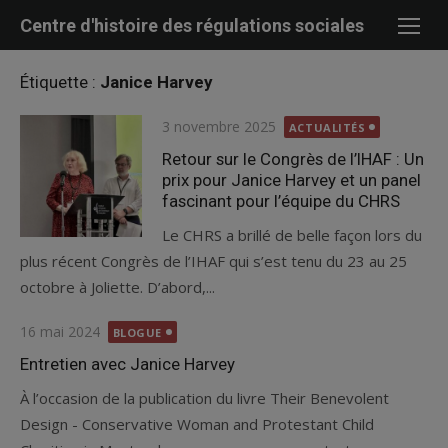
Skip
Centre d'histoire des régulations sociales
to
content
Étiquette :
Janice Harvey
Posted
3 novembre 2025
ACTUALITÉS
on
Retour sur le Congrès de l’IHAF : Un
prix pour Janice Harvey et un panel
fascinant pour l’équipe du CHRS
Le CHRS a brillé de belle façon lors du
plus récent Congrès de l’IHAF qui s’est tenu du 23 au 25
octobre à Joliette. D’abord,...
Posted
16 mai 2024
BLOGUE
on
Entretien avec Janice Harvey
À l’occasion de la publication du livre Their Benevolent
Design - Conservative Woman and Protestant Child