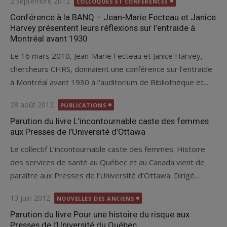
Posted
2 septembre 2012
COLLOQUES ET CONFÉRENCES
on
Conférence à la BANQ – Jean-Marie Fecteau et Janice
Harvey présentent leurs réflexions sur l’entraide à
Montréal avant 1930
Le 16 mars 2010, Jean-Marie Fecteau et Janice Harvey,
chercheurs CHRS, donnaient une conférence sur l’entraide
à Montréal avant 1930 à l’auditorium de Bibliothèque et...
Posted
28 août 2012
PUBLICATIONS
on
Parution du livre L’incontournable caste des femmes
aux Presses de l’Université d’Ottawa
Le collectif L’incontournable caste des femmes. Histoire
des services de santé au Québec et au Canada vient de
paraître aux Presses de l’Université d’Ottawa. Dirigé...
Posted
13 juin 2012
NOUVELLES DES ANCIENS
on
Parution du livre Pour une histoire du risque aux
Presses de l’Université du Québec