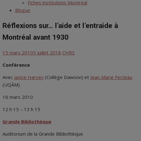
menu
Fiches institutions Montréal
Blogue
Réflexions sur… l’aide et l’entraide à
Montréal avant 1930
Posted
Author
15 mars 2010
5 juillet 2018
CHRS
on
Conférence
Avec
Janice Harvey
(Collège Dawson) et
Jean-Marie Fecteau
(UQÀM)
16 mars 2010
12 h 15 – 13 h 15
Grande Bibliothèque
Auditorium de la Grande Bibliothèque