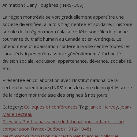
Animation : Dany Fougères (INRS-UCS)
La région montréalaise voit graduellement apparaître une
société diversifiée, à la fois fragmentée et solidaire. L’histoire
sociale de la région montréalaise reflète son rôle de plaque
tournante du trafic humain au Canada et en Amérique. Le
phénomène d’urbanisation confère à la ville centre toutes les
caractéristiques qu’on associe généralement à l’urbanité :
division sociale, exclusion, appartenance, déviance, sociabilité,
etc.
Présentée en collaboration avec l’Institut national de la
recherche scientifique (INRS) dans le cadre du projet Histoire
de la région montréalaise des origines à nos jours.
Category:
Colloques et conférences
Tag:
Janice Harvey
,
Jean-
Marie Fecteau
Previous Post
La naissance du tribunal pour enfants – Une
Navigation
comparaison France-Québec (1912-1945)
de
Next Post
Participation de Martin Petitclerc au Colloque