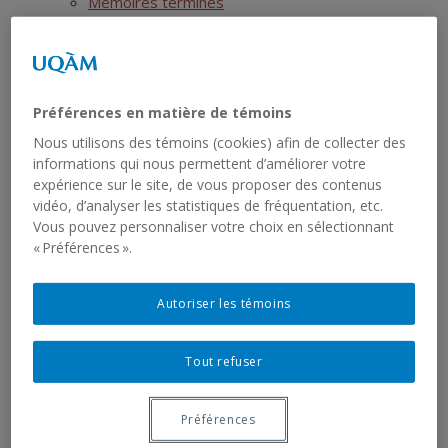
Mémoires terminés
Thèses en cours
Thèses terminées
Postdoctorats
Activités scientifiques
Préférences en matière de témoins
Ressources
Nous utilisons des témoins (cookies) afin de collecter des
SIRS
informations qui nous permettent d’améliorer votre
Liste des jeux de données
expérience sur le site, de vous proposer des contenus
Liste des rapports sériels
vidéo, d’analyser les statistiques de fréquentation, etc.
RCHTQ
Vous pouvez personnaliser votre choix en sélectionnant
Présentation
« Préférences ».
Bulletins
Articles
Autoriser les témoins
Numéros
Autres publications du RCHTQ
Cyberexposition : Déjouer la fatalité
Tout refuser
Réseau institutionnel
Cartographie
Préférences
Fiches institutions Montréal