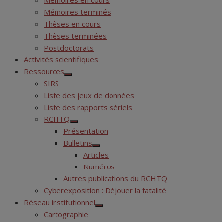
Mémoires en cours
Mémoires terminés
Thèses en cours
Thèses terminées
Postdoctorats
Activités scientifiques
Ressources
Show
SIRS
sub
menu
Liste des jeux de données
Liste des rapports sériels
RCHTQ
Show
Présentation
sub
menu
Bulletins
Show
Articles
sub
menu
Numéros
Autres publications du RCHTQ
Cyberexposition : Déjouer la fatalité
Réseau institutionnel
Show
Cartographie
sub