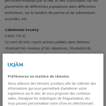
personnel employé par la ville, et des statistiques sur les
placements de différentes populations dans différentes
institutions, sur le nombre de permis et de subventions
accordés, etc.
Caledonian Society
(1895-1912)
Ce sont de très courts articles publiés dans Witness
résumant les revenus et les dépenses, l’évolution du
nombre de membres et les principaux événements
organisés.
Hôpital des incurables
Préférences en matière de témoins
(1906-1918)
Nous utilisons des témoins (cookies) afin de collecter des
Documents d’en moyenne une vingtaine de pages, ils
informations qui nous permettent d’améliorer votre
contiennent un bref historique de l’hôpital, une liste des
expérience sur le site, de vous proposer des contenus
dons et legs, la liste des bienfaiteurs et donateurs (achats
vidéo, d’analyser les statistiques de fréquentation, etc.
spécifiques, œuvres et souscriptions annuelles), les états
Vous pouvez personnaliser votre choix en sélectionnant