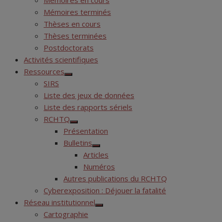
Mémoires en cours
Mémoires terminés
Thèses en cours
Thèses terminées
Postdoctorats
Activités scientifiques
Ressources
Show
SIRS
sub
menu
Liste des jeux de données
Liste des rapports sériels
RCHTQ
Show
Présentation
sub
menu
Bulletins
Show
Articles
sub
menu
Numéros
Autres publications du RCHTQ
Cyberexposition : Déjouer la fatalité
Réseau institutionnel
Show
Cartographie
sub