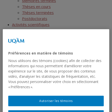
Mémoires terminés
Thèses en cours
Thèses terminées
Postdoctorats
Activités scientifiques
Ressources
SIRS
Liste des jeux de données
Liste des rapports sériels
Préférences en matière de témoins
RCHTQ
Présentation
Nous utilisons des témoins (cookies) afin de collecter des
informations qui nous permettent d’améliorer votre
Bulletins
expérience sur le site, de vous proposer des contenus
Articles
vidéo, d’analyser les statistiques de fréquentation, etc.
Numéros
Vous pouvez personnaliser votre choix en sélectionnant
Autres publications du RCHTQ
« Préférences ».
Cyberexposition : Déjouer la fatalité
Réseau institutionnel
Autoriser les témoins
Cartographie
Fiches institutions Montréal