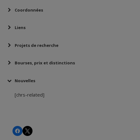
Coordonnées
Liens
Projets de recherche
Bourses, prix et distinctions
Nouvelles
L’incontournable caste des femmes :
[chrs-related]
Histoire des services de santé au Québec et au
Canada.
Une
CHRS
CHRS
toupie sur la tête : visages de la folie à Saint-Jean-
de-Dieu