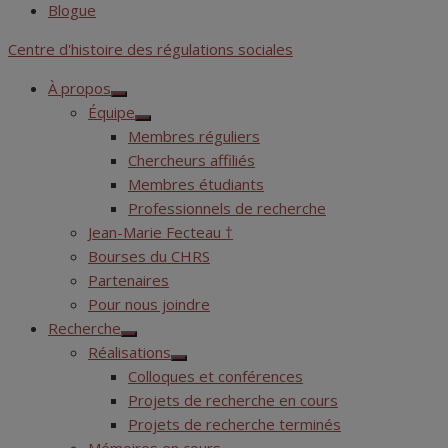
Blogue
Centre d'histoire des régulations sociales
À propos
Show
Équipe
sub
Show
menu
Membres réguliers
sub
menu
Chercheurs affiliés
Membres étudiants
Professionnels de recherche
Jean-Marie Fecteau †
Bourses du CHRS
Partenaires
Pour nous joindre
Recherche
Show
Réalisations
sub
Show
menu
Colloques et conférences
sub
menu
Projets de recherche en cours
Projets de recherche terminés