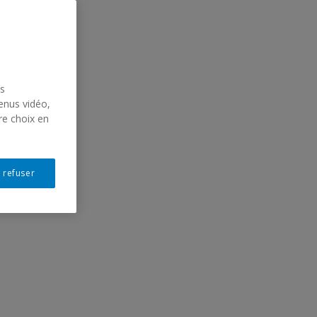
us
enus vidéo,
re choix en
 refuser