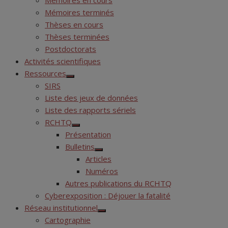
Mémoires en cours
Mémoires terminés
Thèses en cours
Thèses terminées
Postdoctorats
Activités scientifiques
Ressources
Show
SIRS
sub
menu
Liste des jeux de données
Liste des rapports sériels
RCHTQ
Show
Présentation
sub
menu
Bulletins
Show
Articles
sub
menu
Numéros
Autres publications du RCHTQ
Cyberexposition : Déjouer la fatalité
Réseau institutionnel
Show
Cartographie
sub