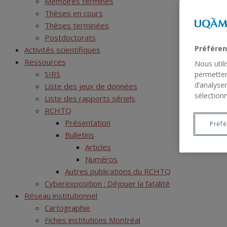
Mémoires terminés
Thèses en cours
Thèses terminées
Postdoctorats
Préféren
Activités scientifiques
Ressources
Nous util
SIRS
permetten
d’analyser
Liste des jeux de données
sélectionn
Liste des rapports sériels
RCHTQ
Présentation
Préf
Bulletins
Articles
Numéros
Autres publications du RCHTQ
Cyberexposition : Déjouer la fatalité
Réseau institutionnel
Cartographie
Fiches institutions Montréal