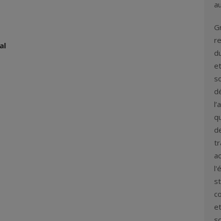
au
G
re
al
d
et
so
d
l’
q
de
t
ac
l'
st
co
et
so