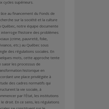
x cycles supérieurs.
râce au financement du Fonds de
cherche sur la société et la culture
u Québec, notre équipe documente
 interroge l’histoire des problèmes
ciaux (crime, pauvreté, folie,
éviance, etc.) au Québec sous
angle des régulations sociales. En
uelques mots, cette approche tente
 saisir les processus de
ransformation historique en
cordant une place privilégiée à
étude des cadres normatifs qui
ructurent la vie sociale, à
mmencer par l’État, les institutions
 le droit. En ce sens, les régulations
ciales se constituent sur le