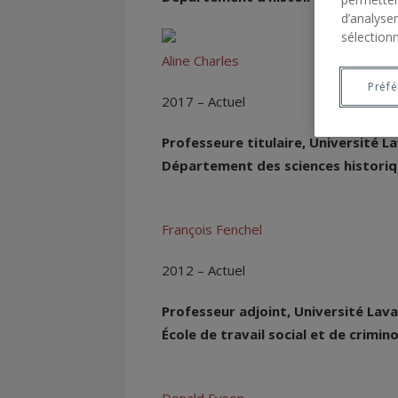
d’analyser
sélectionn
Aline Charles
Préf
2017 – Actuel
Professeure titulaire, Université La
Département des sciences histori
François Fenchel
2012 – Actuel
Professeur adjoint, Université Lava
École de travail social et de crimin