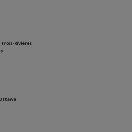
 Trois-Rivières
es
’Ottawa