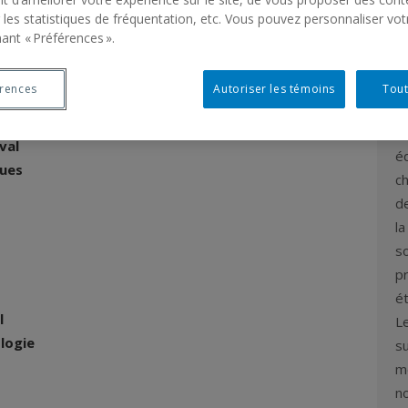
 les statistiques de fréquentation, etc. Vous pouvez personnaliser vot
ant « Préférences ».
Q
érences
Autoriser les témoins
Tout
L
val
éq
ques
c
de
la
s
p
é
l
L
ologie
su
me
n