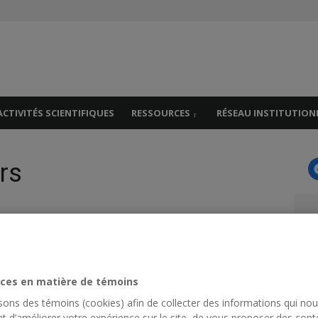
es
s
ACTIVITÉS SCIENTIFIQUES
RESSOURCES
RÉSEAU INSTITUTION
rs
R
S
fo
ces en matière de témoins
de Sherbrooke
isons des témoins (cookies) afin de collecter des informations qui no
t d’améliorer votre expérience sur le site, de vous proposer des cont