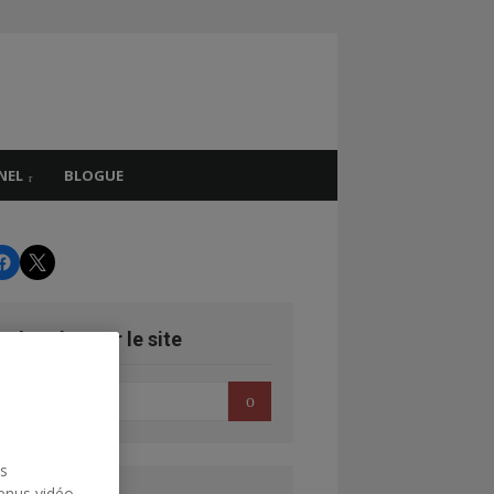
NEL
BLOGUE
CHRS
CHRS
echercher sur le site
earch
Search
r:
us
enus vidéo,