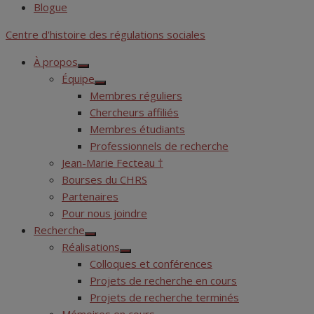
Blogue
Centre d'histoire des régulations sociales
À propos
Show
Équipe
sub
Show
menu
Membres réguliers
sub
menu
Chercheurs affiliés
Membres étudiants
Professionnels de recherche
Jean-Marie Fecteau †
Bourses du CHRS
Partenaires
Pour nous joindre
Recherche
Show
Réalisations
sub
Show
menu
Colloques et conférences
sub
menu
Projets de recherche en cours
Projets de recherche terminés