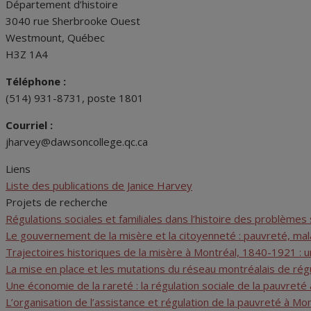
Département d’histoire
3040 rue Sherbrooke Ouest
Westmount, Québec
H3Z 1A4
Téléphone :
(514) 931-8731, poste 1801
Courriel :
jharvey@dawsoncollege.qc.ca
Liens
Liste des publications de Janice Harvey
Projets de recherche
Régulations sociales et familiales dans l’histoire des problème
Le gouvernement de la misère et la citoyenneté : pauvreté, mal
Trajectoires historiques de la misère à Montréal, 1840-1921 : 
La mise en place et les mutations du réseau montréalais de régula
Une économie de la rareté : la régulation sociale de la pauvreté
L’organisation de l’assistance et régulation de la pauvreté à M