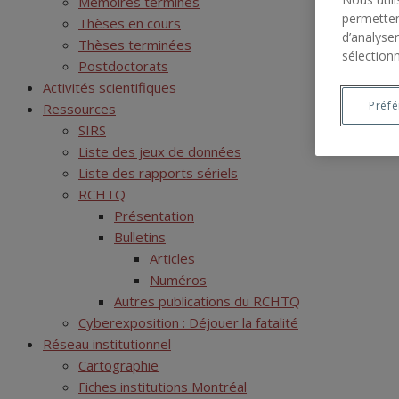
Mémoires terminés
permetten
Thèses en cours
d’analyser
Thèses terminées
sélectionn
Postdoctorats
Activités scientifiques
Préf
Ressources
SIRS
Liste des jeux de données
Liste des rapports sériels
RCHTQ
Présentation
Bulletins
Articles
Numéros
Autres publications du RCHTQ
Cyberexposition : Déjouer la fatalité
Réseau institutionnel
Cartographie
Fiches institutions Montréal