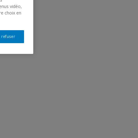
enus vidéo,
re choix en
 refuser