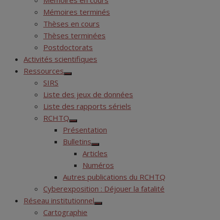
Mémoires en cours
Mémoires terminés
Thèses en cours
Thèses terminées
Postdoctorats
Activités scientifiques
Ressources
Show
SIRS
sub
menu
Liste des jeux de données
Liste des rapports sériels
RCHTQ
Show
Présentation
sub
menu
Bulletins
Show
Articles
sub
menu
Numéros
Autres publications du RCHTQ
Cyberexposition : Déjouer la fatalité
Réseau institutionnel
Show
Cartographie
sub