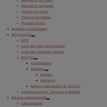
Mémoires en cours
Mémoires terminés
Thèses en cours
Thèses terminées
Postdoctorats
Activités scientifiques
Ressources
Show
SIRS
sub
menu
Liste des jeux de données
Liste des rapports sériels
RCHTQ
Show
Présentation
sub
menu
Bulletins
Show
Articles
sub
menu
Numéros
Autres publications du RCHTQ
Cyberexposition : Déjouer la fatalité
Réseau institutionnel
Show
Cartographie
sub