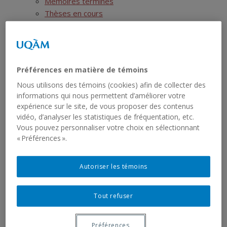
Mémoires terminés
Thèses en cours
Thèses terminées
Postdoctorats
Activités scientifiques
Ressources
Préférences en matière de témoins
SIRS
Nous utilisons des témoins (cookies) afin de collecter des
Liste des jeux de données
informations qui nous permettent d’améliorer votre
Liste des rapports sériels
expérience sur le site, de vous proposer des contenus
RCHTQ
vidéo, d’analyser les statistiques de fréquentation, etc.
Présentation
Vous pouvez personnaliser votre choix en sélectionnant
Bulletins
« Préférences ».
Articles
Numéros
Autoriser les témoins
Autres publications du RCHTQ
Cyberexposition : Déjouer la fatalité
Réseau institutionnel
Tout refuser
Cartographie
Fiches institutions Montréal
Préférences