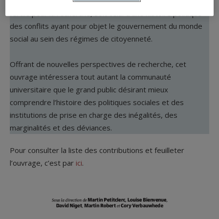
et elles invitent plus largement à découvrir un territoire
fertile pour la recherche, soit celui d’une histoire politique
des conflits ayant pour objet le gouvernement du monde
social au sein des régimes de citoyenneté.
Offrant de nouvelles perspectives de recherche, cet
ouvrage intéressera tout autant la communauté
universitaire que le grand public désirant mieux
comprendre l’histoire des politiques sociales et des
institutions de prise en charge des inégalités, des
marginalités et des déviances.
Pour consulter la liste des contributions et feuilleter
l’ouvrage, c’est par
ici
.