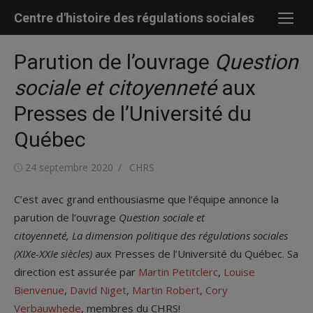
Skip
Centre d'histoire des régulations sociales
to
content
Parution de l’ouvrage
Question
sociale et citoyenneté
aux
Presses de l’Université du
Québec
Posted
Author
24 septembre 2020
CHRS
on
C’est avec grand enthousiasme que l’équipe annonce la
parution de l’ouvrage
Question sociale et
citoyenneté, La dimension politique des régulations sociales
(XIXe-XXIe siècles)
aux Presses de l’Université du Québec. Sa
direction est assurée par
Martin Petitclerc
,
Louise
Bienvenue
,
David Niget
,
Martin Robert
,
Cory
Verbauwhede
, membres du CHRS!