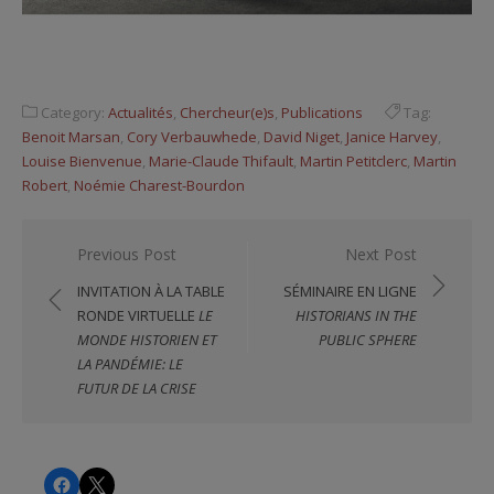
Category:
Actualités
,
Chercheur(e)s
,
Publications
Tag:
Benoit Marsan
,
Cory Verbauwhede
,
David Niget
,
Janice Harvey
,
Louise Bienvenue
,
Marie-Claude Thifault
,
Martin Petitclerc
,
Martin
Robert
,
Noémie Charest-Bourdon
Navigation
Previous Post
Next Post
de
INVITATION À LA TABLE
SÉMINAIRE EN LIGNE
l'article
RONDE VIRTUELLE
LE
HISTORIANS IN THE
MONDE HISTORIEN ET
PUBLIC SPHERE
LA PANDÉMIE: LE
FUTUR DE LA CRISE
CHRS
CHRS