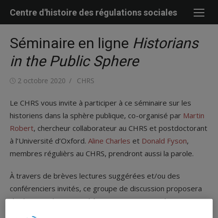
Skip
Centre d'histoire des régulations sociales
to
content
Séminaire en ligne
Historians
in the Public Sphere
Posted
Author
2 octobre 2020
CHRS
on
Le CHRS vous invite à participer à ce séminaire sur les
historiens dans la sphère publique, co-organisé par
Martin
Robert
, chercheur collaborateur au CHRS et postdoctorant
à l’Université d’Oxford.
Aline Charles
et
Donald Fyson
,
membres régulièrs au CHRS, prendront aussi la parole.
À travers de brèves lectures suggérées et/ou des
conférenciers invités, ce groupe de discussion proposera
de discuter des enjeux liés aux interventions des
historiens dans la sphère publique. En raison de la