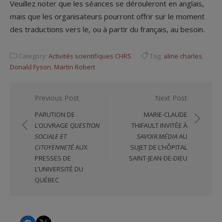
Veuillez noter que les séances se dérouleront en anglais,
mais que les organisateurs pourront offrir sur le moment
des traductions vers le, ou à partir du français, au besoin.
Category:
Activités scientifiques CHRS
Tag:
aline charles
,
Donald Fyson
,
Martin Robert
Navigation
Previous Post
Next Post
de
PARUTION DE
MARIE-CLAUDE
l'article
L’OUVRAGE
QUESTION
THIFAULT INVITÉE À
SOCIALE ET
SAVOIR.MÉDIA
AU
CITOYENNETÉ
AUX
SUJET DE L’HÔPITAL
PRESSES DE
SAINT-JEAN-DE-DIEU
L’UNIVERSITÉ DU
QUÉBEC
CHRS
CHRS