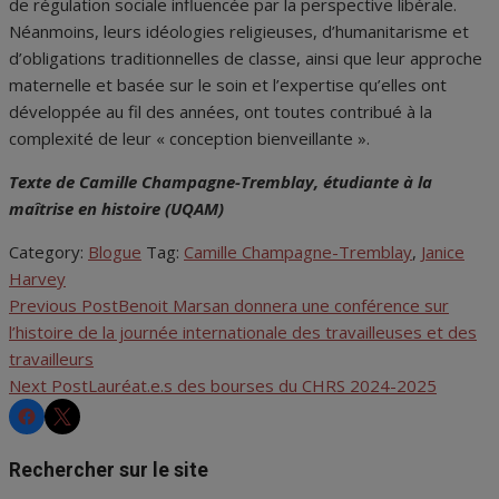
de régulation sociale influencée par la perspective libérale.
Néanmoins, leurs idéologies religieuses, d’humanitarisme et
d’obligations traditionnelles de classe, ainsi que leur approche
maternelle et basée sur le soin et l’expertise qu’elles ont
développée au fil des années, ont toutes contribué à la
complexité de leur « conception bienveillante ».
Texte de Camille Champagne-Tremblay, étudiante à la
maîtrise en histoire (UQAM)
Category:
Blogue
Tag:
Camille Champagne-Tremblay
,
Janice
Harvey
Previous Post
Benoit Marsan donnera une conférence sur
Navigation
l’histoire de la journée internationale des travailleuses et des
de
travailleurs
Next Post
Lauréat.e.s des bourses du CHRS 2024-2025
l'article
CHRS
CHRS
Rechercher sur le site