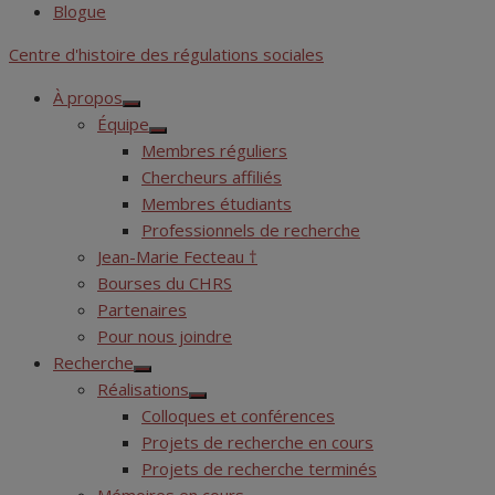
Blogue
Centre d'histoire des régulations sociales
À propos
Show
Équipe
sub
Show
menu
Membres réguliers
sub
menu
Chercheurs affiliés
Membres étudiants
Professionnels de recherche
Jean-Marie Fecteau †
Bourses du CHRS
Partenaires
Pour nous joindre
Recherche
Show
Réalisations
sub
Show
menu
Colloques et conférences
sub
menu
Projets de recherche en cours
Projets de recherche terminés