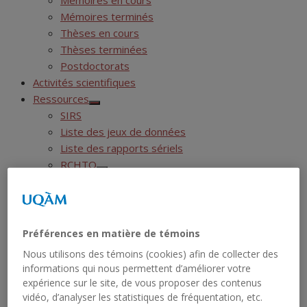
Mémoires en cours
Mémoires terminés
Thèses en cours
Thèses terminées
Postdoctorats
Activités scientifiques
Ressources
Show
SIRS
sub
menu
Liste des jeux de données
Liste des rapports sériels
RCHTQ
Show
Présentation
sub
menu
Bulletins
Show
Articles
sub
menu
Numéros
Préférences en matière de témoins
Autres publications du RCHTQ
Nous utilisons des témoins (cookies) afin de collecter des
Cyberexposition : Déjouer la fatalité
informations qui nous permettent d’améliorer votre
Réseau institutionnel
expérience sur le site, de vous proposer des contenus
Show
Cartographie
vidéo, d’analyser les statistiques de fréquentation, etc.
sub