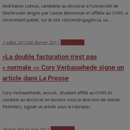
Andréanne Lebrun, candidate au doctorat à l’Université de
Sherbrooke dirigée par Louise Bienvenue et affiliée au CHRS, a
récemment publié, sur le site HistoireEngagée.ca, un...
Posted
2 juillet 2015
28 février 2017
Publications
on
«La double facturation n’est pas
« normale »» Cory Verbauwhede signe un
article dans La Presse
Cory Verbauwhede, avocat, étudiant affilié au CHRS et
candidat au doctorat en histoire sous la direction de Martin
Petitclerc, signait un article sous la rubrique...
Posted
26 mai 2015
3 mai 2017
Publications