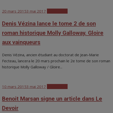
Posted
20 mars 2015
3 mai 2017
Publications
on
Denis Vézina lance le tome 2 de son
roman historique Molly Galloway. Gloire
aux vainqueurs
Denis Vézina, ancien étudiant au doctorat de Jean-Marie
Fecteau, lancera le 20 mars prochain le 2e tome de son roman
historique Molly Galloway / Gloire...
Posted
10 mars 2015
3 mai 2017
Publications
on
Benoit Marsan signe un article dans Le
Devoir