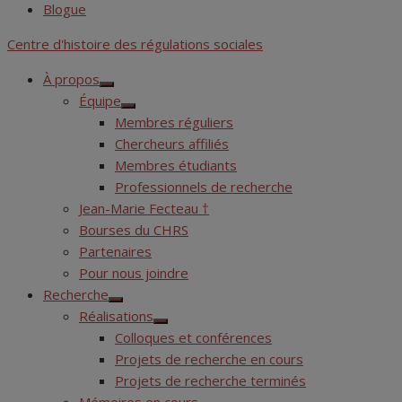
Blogue
Centre d'histoire des régulations sociales
À propos
Show
Équipe
sub
Show
menu
Membres réguliers
sub
menu
Chercheurs affiliés
Membres étudiants
Professionnels de recherche
Jean-Marie Fecteau †
Bourses du CHRS
Partenaires
Pour nous joindre
Recherche
Show
Réalisations
sub
Show
menu
Colloques et conférences
sub
menu
Projets de recherche en cours
Projets de recherche terminés