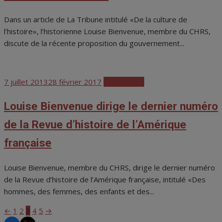
Dans un article de La Tribune intitulé «De la culture de
l’histoire», l’historienne Louise Bienvenue, membre du CHRS,
discute de la récente proposition du gouvernement...
Posted
7 juillet 2013
28 février 2017
Publications
on
Louise Bienvenue dirige le dernier numéro
de la Revue d’histoire de l’Amérique
française
Louise Bienvenue, membre du CHRS, dirige le dernier numéro
de la Revue d’histoire de l’Amérique française, intitulé «Des
hommes, des femmes, des enfants et des...
←
1
2
3
4
5
→
Pagination
CHRS
CHRS