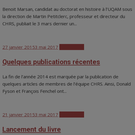
Benoit Marsan, candidat au doctorat en histoire à l’UQAM sous
la direction de Martin Petitclerc, professeur et directeur du
CHRS, publiait le 3 mars dernier un...
Posted
27 janvier 2015
3 mai 2017
Publications
on
Quelques publications récentes
La fin de l’année 2014 est marquée par la publication de
quelques articles de membres de l’équipe CHRS. Ainsi, Donald
Fyson et François Fenchel ont...
Posted
21 janvier 2015
3 mai 2017
Publications
on
Lancement du livre