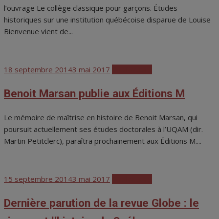
l’ouvrage Le collège classique pour garçons. Études
historiques sur une institution québécoise disparue de Louise
Bienvenue vient de...
Posted
18 septembre 2014
3 mai 2017
Publications
on
Benoit Marsan publie aux Éditions M
Le mémoire de maîtrise en histoire de Benoit Marsan, qui
poursuit actuellement ses études doctorales à l’UQAM (dir.
Martin Petitclerc), paraîtra prochainement aux Éditions M....
Posted
15 septembre 2014
3 mai 2017
Publications
on
Dernière parution de la revue Globe : le