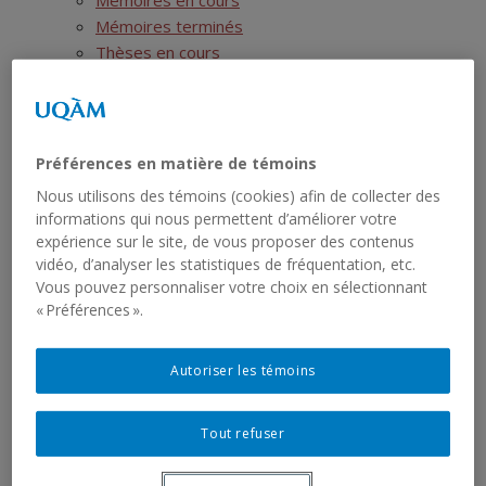
Mémoires en cours
Mémoires terminés
Thèses en cours
Thèses terminées
Postdoctorats
Activités scientifiques
Ressources
Préférences en matière de témoins
Show
SIRS
sub
Nous utilisons des témoins (cookies) afin de collecter des
menu
Liste des jeux de données
informations qui nous permettent d’améliorer votre
Liste des rapports sériels
expérience sur le site, de vous proposer des contenus
RCHTQ
vidéo, d’analyser les statistiques de fréquentation, etc.
Show
Présentation
Vous pouvez personnaliser votre choix en sélectionnant
sub
menu
« Préférences ».
Bulletins
Show
Articles
sub
menu
Numéros
Autoriser les témoins
Autres publications du RCHTQ
Cyberexposition : Déjouer la fatalité
Tout refuser
Réseau institutionnel
Show
Cartographie
sub