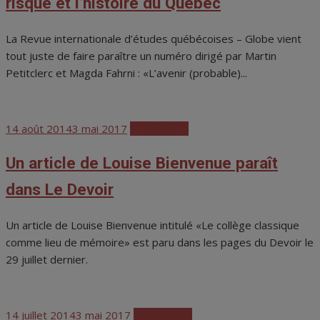
risque et l’histoire du Québec
La Revue internationale d’études québécoises – Globe vient
tout juste de faire paraître un numéro dirigé par Martin
Petitclerc et Magda Fahrni : «L’avenir (probable)...
Posted
14 août 2014
3 mai 2017
Publications
on
Un article de Louise Bienvenue paraît
dans Le Devoir
Un article de Louise Bienvenue intitulé «Le collège classique
comme lieu de mémoire» est paru dans les pages du Devoir le
29 juillet dernier.
Posted
14 juillet 2014
3 mai 2017
Publications