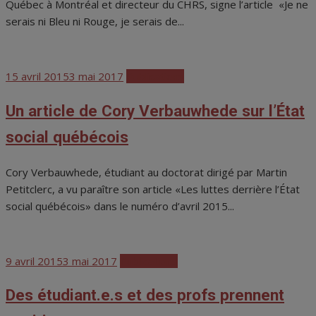
Québec à Montréal et directeur du CHRS, signe l’article «Je ne
serais ni Bleu ni Rouge, je serais de...
Posted
15 avril 2015
3 mai 2017
Publications
on
Un article de Cory Verbauwhede sur l’État
social québécois
Cory Verbauwhede, étudiant au doctorat dirigé par Martin
Petitclerc, a vu paraître son article «Les luttes derrière l’État
social québécois» dans le numéro d’avril 2015...
Posted
9 avril 2015
3 mai 2017
Publications
on
Des étudiant.e.s et des profs prennent