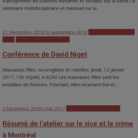
francophones en sciences humaines et sociales sur la santé Ce
séminaire multidisciplinaire et mensuel sur la...
Posted
21 Décembre 2016
18 septembre 2018
Activités scientifiques
on
CHRS
Colloques et conférences
Conférence de David Niget
Mauvaises filles. Incorrigibles et rebelles. Jeudi, 12 janvier
2017, 15h UQAM, A-6290 Les mauvaises filles sont les
invisibles de l’histoire. Pourtant, elles incarnent bel et...
Posted
2 Décembre 2016
3 mai 2017
Colloques et conférences
on
Résumé de l’atelier sur le vice et le crime
à Montréal