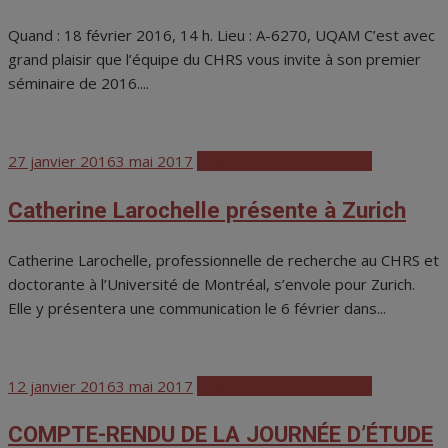
Quand : 18 février 2016, 14 h. Lieu : A-6270, UQAM C’est avec
grand plaisir que l’équipe du CHRS vous invite à son premier
séminaire de 2016....
Posted
27 janvier 2016
3 mai 2017
Colloques et conférences
on
Catherine Larochelle présente à Zurich
Catherine Larochelle, professionnelle de recherche au CHRS et
doctorante à l’Université de Montréal, s’envole pour Zurich.
Elle y présentera une communication le 6 février dans...
Posted
12 janvier 2016
3 mai 2017
Colloques et conférences
on
COMPTE-RENDU DE LA JOURNÉE D’ÉTUDE