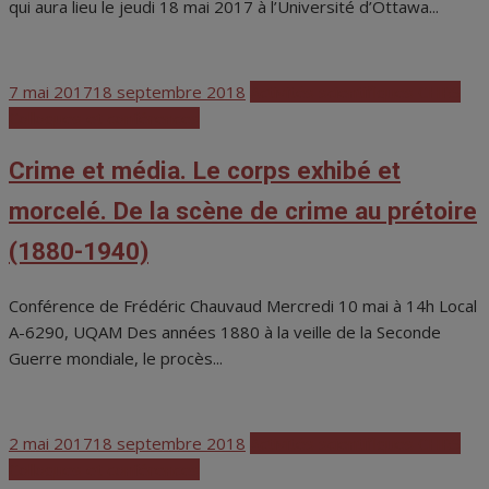
qui aura lieu le jeudi 18 mai 2017 à l’Université d’Ottawa...
Posted
7 mai 2017
18 septembre 2018
Activités scientifiques CHRS
on
Colloques et conférences
Crime et média. Le corps exhibé et
morcelé. De la scène de crime au prétoire
(1880-1940)
Conférence de Frédéric Chauvaud Mercredi 10 mai à 14h Local
A-6290, UQAM Des années 1880 à la veille de la Seconde
Guerre mondiale, le procès...
Posted
2 mai 2017
18 septembre 2018
Activités scientifiques CHRS
on
Colloques et conférences