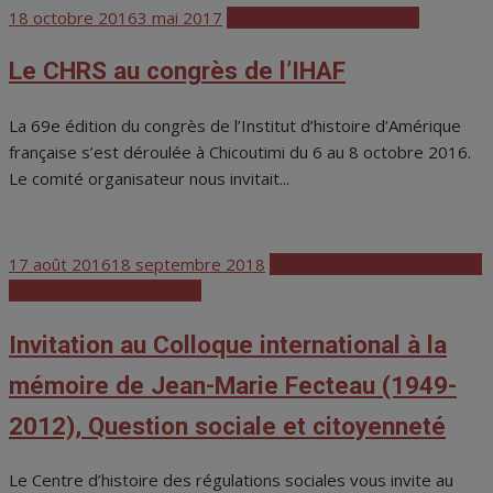
Posted
18 octobre 2016
3 mai 2017
Colloques et conférences
on
Le CHRS au congrès de l’IHAF
La 69e édition du congrès de l’Institut d’histoire d’Amérique
française s’est déroulée à Chicoutimi du 6 au 8 octobre 2016.
Le comité organisateur nous invitait...
Posted
17 août 2016
18 septembre 2018
Activités scientifiques CHRS
on
Colloques et conférences
Invitation au Colloque international à la
mémoire de Jean-Marie Fecteau (1949-
2012), Question sociale et citoyenneté
Le Centre d’histoire des régulations sociales vous invite au