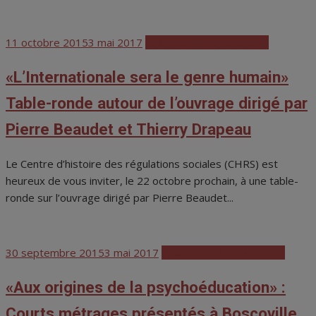
Posted
11 octobre 2015
3 mai 2017
Colloques et conférences
on
«L’Internationale sera le genre humain»
Table-ronde autour de l’ouvrage dirigé par
Pierre Beaudet et Thierry Drapeau
Le Centre d’histoire des régulations sociales (CHRS) est
heureux de vous inviter, le 22 octobre prochain, à une table-
ronde sur l’ouvrage dirigé par Pierre Beaudet...
Posted
30 septembre 2015
3 mai 2017
Colloques et conférences
on
«Aux origines de la psychoéducation» :
Courts métrages présentés à Boscoville