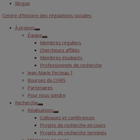
Blogue
Centre d'histoire des régulations sociales
À propos
Show
Équipe
sub
Show
menu
Membres réguliers
sub
menu
Chercheurs affiliés
Membres étudiants
Professionnels de recherche
Jean-Marie Fecteau †
Bourses du CHRS
Partenaires
Pour nous joindre
Recherche
Show
Réalisations
sub
Show
menu
Colloques et conférences
sub
menu
Projets de recherche en cours
Projets de recherche terminés