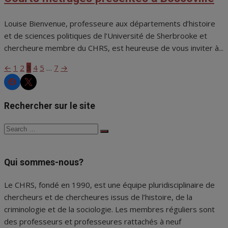
Louise Bienvenue, professeure aux départements d’histoire
et de sciences politiques de l’Université de Sherbrooke et
chercheure membre du CHRS, est heureuse de vous inviter à...
←
1
2
3
4
5
…
7
→
Pagination
CHRS
CHRS
des
Rechercher sur le site
publications
Search
Search
for:
Qui sommes-nous?
Le CHRS, fondé en 1990, est une équipe pluridisciplinaire de
chercheurs et de chercheures issus de l’histoire, de la
criminologie et de la sociologie. Les membres réguliers sont
des professeurs et professeures rattachés à neuf