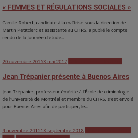
« FEMMES ET RÉGULATIONS SOCIALES »
Camille Robert, candidate à la maîtrise sous la direction de
Martin Petitclerc et assistante au CHRS, a publié le compte
rendu de la Journée d’étude...
Posted
20 novembre 2015
3 mai 2017
Colloques et conférences
on
Jean Trépanier présente à Buenos Aires
Jean Trépanier, professeur émérite à l‘École de criminologie
de l’Université de Montréal et membre du CHRS, s’est envolé
pour Buenos Aires afin de participer, le...
Posted
9 novembre 2015
18 septembre 2018
Activités scientifiques
on
CHRS
Colloques et conférences