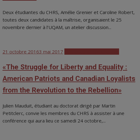
Deux étudiantes du CHRS, Amélie Grenier et Caroline Robert,
toutes deux candidates à la maîtrise, organisaient le 25
novembre dernier à l’UQAM, un atelier discussion...
Posted
21 octobre 2016
3 mai 2017
Colloques et conférences
on
«The Struggle for Liberty and Equality :
American Patriots and Canadian Loyalists
from the Revolution to the Rebellion»
Julien Mauduit, étudiant au doctorat dirigé par Martin
Petitclerc, convie les membres du CHRS à assister à une
conférence qui aura lieu ce samedi 24 octobre,...