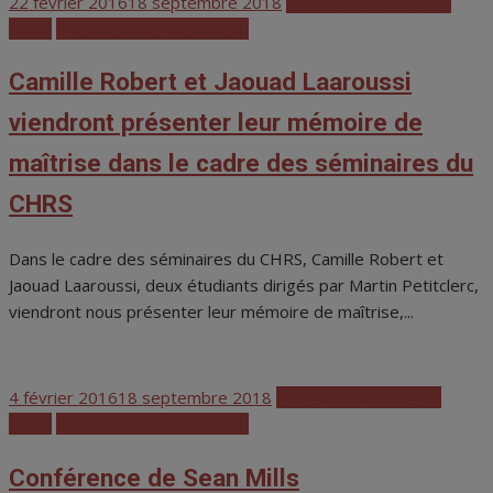
Posted
22 février 2016
18 septembre 2018
Activités scientifiques
on
CHRS
Colloques et conférences
Camille Robert et Jaouad Laaroussi
viendront présenter leur mémoire de
maîtrise dans le cadre des séminaires du
CHRS
Dans le cadre des séminaires du CHRS, Camille Robert et
Jaouad Laaroussi, deux étudiants dirigés par Martin Petitclerc,
viendront nous présenter leur mémoire de maîtrise,...
Posted
4 février 2016
18 septembre 2018
Activités scientifiques
on
CHRS
Colloques et conférences
Conférence de Sean Mills