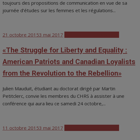
toujours des propositions de communication en vue de sa
journée d’études sur les femmes et les régulations...
Posted
21 octobre 2015
3 mai 2017
Colloques et conférences
on
«The Struggle for Liberty and Equality :
American Patriots and Canadian Loyalists
from the Revolution to the Rebellion»
Julien Mauduit, étudiant au doctorat dirigé par Martin
Petitclerc, convie les membres du CHRS à assister à une
conférence qui aura lieu ce samedi 24 octobre,...
Posted
11 octobre 2015
3 mai 2017
Colloques et conférences
on