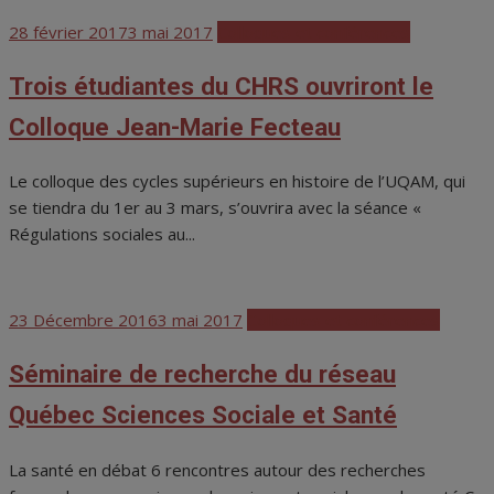
Posted
28 février 2017
3 mai 2017
Colloques et conférences
on
Trois étudiantes du CHRS ouvriront le
Colloque Jean-Marie Fecteau
Le colloque des cycles supérieurs en histoire de l’UQAM, qui
se tiendra du 1er au 3 mars, s’ouvrira avec la séance «
Régulations sociales au...
Posted
23 Décembre 2016
3 mai 2017
Colloques et conférences
on
Séminaire de recherche du réseau
Québec Sciences Sociale et Santé
La santé en débat 6 rencontres autour des recherches