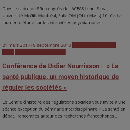
Dans le cadre du 85e congrès de l’ACFAS Lundi 8 mai,
Université McGill, Montréal, Salle OM (Otto Mass) 10 Cette
journée d’étude sur les infirmières psychiatriques...
Posted
21 mars 2017
18 septembre 2018
Activités scientifiques
on
CHRS
Colloques et conférences
Conférence de Didier Nourrisson : » La
santé publique, un moyen historique de
réguler les sociétés »
Le Centre d’histoire des régulations sociales vous invite à une
séance exception du séminaire interdisciplinaire « La santé en
débat. Rencontres autour des recherches francophones...