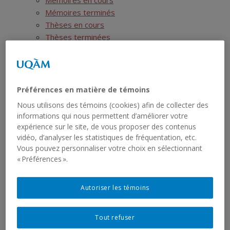
Mémoires en cours
Mémoires terminés
Thèses en cours
Thèses terminées
Postdoctorats
Activités scientifiques
Ressources
Show
SIRS
sub
Préférences en matière de témoins
menu
Liste des jeux de données
Nous utilisons des témoins (cookies) afin de collecter des
Liste des rapports sériels
informations qui nous permettent d’améliorer votre
RCHTQ
expérience sur le site, de vous proposer des contenus
Show
Présentation
vidéo, d’analyser les statistiques de fréquentation, etc.
sub
menu
Bulletins
Vous pouvez personnaliser votre choix en sélectionnant
Show
« Préférences ».
Articles
sub
menu
Numéros
Autres publications du RCHTQ
Autoriser les témoins
Cyberexposition : Déjouer la fatalité
Réseau institutionnel
Show
Tout refuser
Cartographie
sub