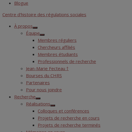
Blogue
Centre d'histoire des régulations sociales
À propos
Show
Équipe
sub
Show
menu
Membres réguliers
sub
menu
Chercheurs affiliés
Membres étudiants
Professionnels de recherche
Jean-Marie Fecteau †
Bourses du CHRS
Partenaires
Pour nous joindre
Recherche
Show
Réalisations
sub
Show
menu
Colloques et conférences
sub
menu
Projets de recherche en cours
Projets de recherche terminés