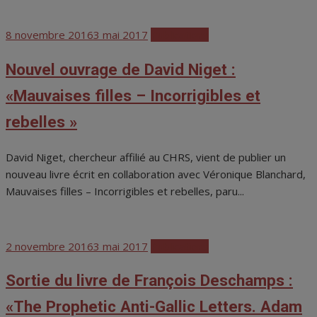
Posted
8 novembre 2016
3 mai 2017
Publications
on
Nouvel ouvrage de David Niget :
«Mauvaises filles – Incorrigibles et
rebelles »
David Niget, chercheur affilié au CHRS, vient de publier un
nouveau livre écrit en collaboration avec Véronique Blanchard,
Mauvaises filles – Incorrigibles et rebelles, paru...
Posted
2 novembre 2016
3 mai 2017
Publications
on
Sortie du livre de François Deschamps :
«The Prophetic Anti-Gallic Letters. Adam