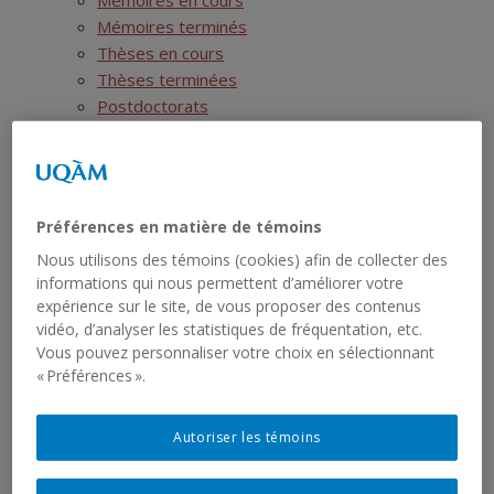
Mémoires en cours
Mémoires terminés
Thèses en cours
Thèses terminées
Postdoctorats
Activités scientifiques
Ressources
Show
SIRS
sub
menu
Liste des jeux de données
Préférences en matière de témoins
Liste des rapports sériels
Nous utilisons des témoins (cookies) afin de collecter des
RCHTQ
Show
informations qui nous permettent d’améliorer votre
Présentation
sub
expérience sur le site, de vous proposer des contenus
menu
Bulletins
vidéo, d’analyser les statistiques de fréquentation, etc.
Show
Articles
sub
Vous pouvez personnaliser votre choix en sélectionnant
menu
Numéros
« Préférences ».
Autres publications du RCHTQ
Cyberexposition : Déjouer la fatalité
Autoriser les témoins
Réseau institutionnel
Show
Cartographie
sub