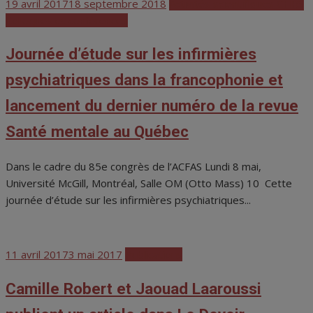
Posted
19 avril 2017
18 septembre 2018
Activités scientifiques CHRS
on
Colloques et conférences
Journée d’étude sur les infirmières
psychiatriques dans la francophonie et
lancement du dernier numéro de la revue
Santé mentale au Québec
Dans le cadre du 85e congrès de l’ACFAS Lundi 8 mai,
Université McGill, Montréal, Salle OM (Otto Mass) 10 Cette
journée d’étude sur les infirmières psychiatriques...
Posted
11 avril 2017
3 mai 2017
Publications
on
Camille Robert et Jaouad Laaroussi