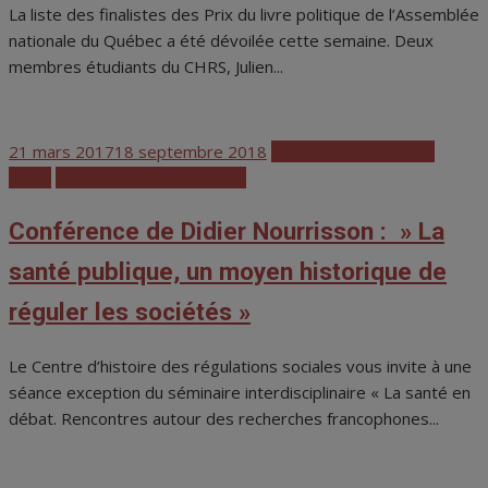
La liste des finalistes des Prix du livre politique de l’Assemblée
nationale du Québec a été dévoilée cette semaine. Deux
membres étudiants du CHRS, Julien...
Posted
21 mars 2017
18 septembre 2018
Activités scientifiques
on
CHRS
Colloques et conférences
Conférence de Didier Nourrisson : » La
santé publique, un moyen historique de
réguler les sociétés »
Le Centre d’histoire des régulations sociales vous invite à une
séance exception du séminaire interdisciplinaire « La santé en
débat. Rencontres autour des recherches francophones...