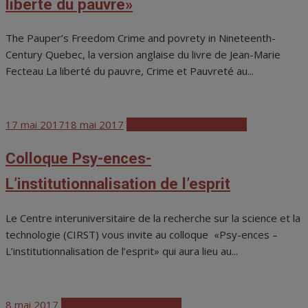
liberté du pauvre»
The Pauper’s Freedom Crime and povrety in Nineteenth-
Century Quebec, la version anglaise du livre de Jean-Marie
Fecteau La liberté du pauvre, Crime et Pauvreté au...
Posted
17 mai 2017
18 mai 2017
Colloques et conférences
on
Colloque Psy-ences-
L’institutionnalisation de l’esprit
Le Centre interuniversitaire de la recherche sur la science et la
technologie (CIRST) vous invite au colloque «Psy-ences –
L’institutionnalisation de l’esprit» qui aura lieu au...
Posted
8 mai 2017
Colloques et conférences