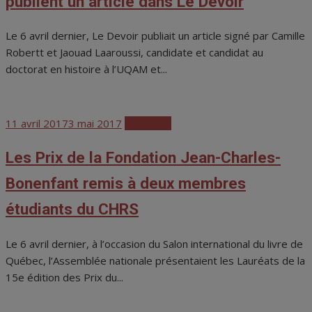
publient un article dans Le Devoir
Le 6 avril dernier, Le Devoir publiait un article signé par Camille
Robertt et Jaouad Laaroussi, candidate et candidat au
doctorat en histoire à l’UQAM et...
Posted
11 avril 2017
3 mai 2017
Actualités
on
Les Prix de la Fondation Jean-Charles-
Bonenfant remis à deux membres
étudiants du CHRS
Le 6 avril dernier, à l’occasion du Salon international du livre de
Québec, l’Assemblée nationale présentaient les Lauréats de la
15e édition des Prix du...