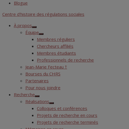
Blogue
Centre d'histoire des régulations sociales
À propos
Show
Équipe
sub
Show
menu
Membres réguliers
sub
menu
Chercheurs affiliés
Membres étudiants
Professionnels de recherche
Jean-Marie Fecteau †
Bourses du CHRS
Partenaires
Pour nous joindre
Recherche
Show
Réalisations
sub
Show
menu
Colloques et conférences
sub
menu
Projets de recherche en cours
Projets de recherche terminés