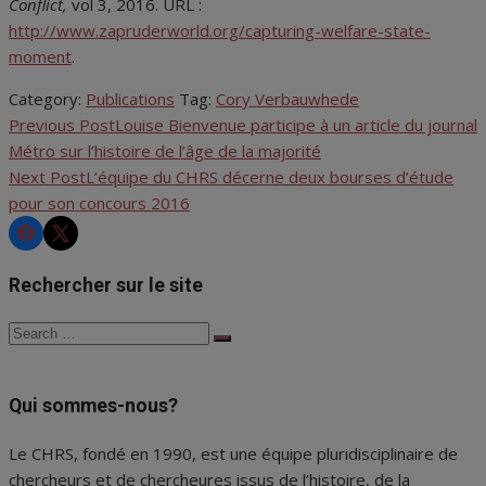
Conflict,
vol 3, 2016. URL :
http://www.zapruderworld.org/capturing-welfare-state-
moment
.
Category:
Publications
Tag:
Cory Verbauwhede
Previous Post
Louise Bienvenue participe à un article du journal
Navigation
Métro sur l’histoire de l’âge de la majorité
de
Next Post
L’équipe du CHRS décerne deux bourses d’étude
pour son concours 2016
l'article
CHRS
CHRS
Rechercher sur le site
Search
Search
for:
Qui sommes-nous?
Le CHRS, fondé en 1990, est une équipe pluridisciplinaire de
chercheurs et de chercheures issus de l’histoire, de la