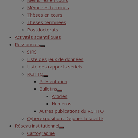
Mémoires en cours
Mémoires terminés
Thèses en cours
Thèses terminées
Postdoctorats
Activités scientifiques
Ressources
Show
SIRS
sub
menu
Liste des jeux de données
Liste des rapports sériels
RCHTQ
Show
Présentation
sub
menu
Bulletins
Show
Articles
sub
menu
Numéros
Autres publications du RCHTQ
Cyberexposition : Déjouer la fatalité
Réseau institutionnel
Show
Cartographie
sub