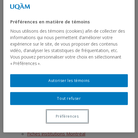
Mémoires terminés
Thèses en cours
Thèses terminées
Préférences en matière de témoins
Postdoctorats
Activités scientifiques
Nous utilisons des témoins (cookies) afin de collecter des
informations qui nous permettent d’améliorer votre
Ressources
expérience sur le site, de vous proposer des contenus
SIRS
vidéo, d’analyser les statistiques de fréquentation, etc.
Liste des jeux de données
Vous pouvez personnaliser votre choix en sélectionnant
Liste des rapports sériels
« Préférences ».
RCHTQ
Présentation
Autoriser les témoins
Bulletins
Articles
Numéros
Tout refuser
Autres publications du RCHTQ
Cyberexposition : Déjouer la fatalité
Préférences
Réseau institutionnel
Cartographie
Fiches institutions Montréal