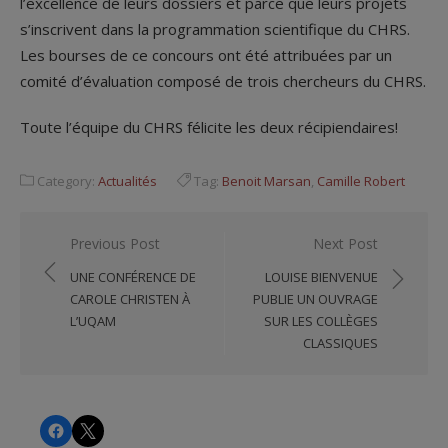
l’excellence de leurs dossiers et parce que leurs projets
s’inscrivent dans la programmation scientifique du CHRS.
Les bourses de ce concours ont été attribuées par un
comité d’évaluation composé de trois chercheurs du CHRS.
Toute l’équipe du CHRS félicite les deux récipiendaires!
Category:
Actualités
Tag:
Benoit Marsan
,
Camille Robert
Navigation
Previous Post
Next Post
de
UNE CONFÉRENCE DE
LOUISE BIENVENUE
l'article
CAROLE CHRISTEN À
PUBLIE UN OUVRAGE
L’UQAM
SUR LES COLLÈGES
CLASSIQUES
CHRS
CHRS