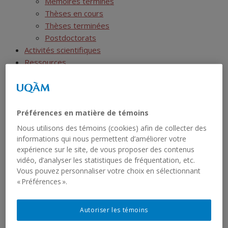
Mémoires terminés
Thèses en cours
Thèses terminées
Postdoctorats
Activités scientifiques
Ressources
SIRS
Liste des jeux de données
Liste des rapports sériels
RCHTQ
Préférences en matière de témoins
Présentation
Nous utilisons des témoins (cookies) afin de collecter des
Bulletins
informations qui nous permettent d’améliorer votre
Articles
expérience sur le site, de vous proposer des contenus
Numéros
vidéo, d’analyser les statistiques de fréquentation, etc.
Vous pouvez personnaliser votre choix en sélectionnant
Autres publications du RCHTQ
« Préférences ».
Cyberexposition : Déjouer la fatalité
Réseau institutionnel
Cartographie
Autoriser les témoins
Fiches institutions Montréal