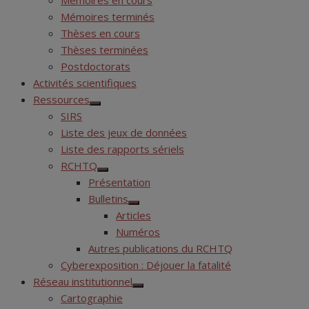
Mémoires en cours
Mémoires terminés
Thèses en cours
Thèses terminées
Postdoctorats
Activités scientifiques
Ressources
Show
SIRS
sub
menu
Liste des jeux de données
Liste des rapports sériels
RCHTQ
Show
Présentation
sub
menu
Bulletins
Show
Articles
sub
menu
Numéros
Autres publications du RCHTQ
Cyberexposition : Déjouer la fatalité
Réseau institutionnel
Show
Cartographie
sub