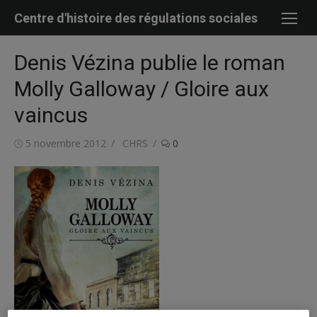
Skip
Centre d'histoire des régulations sociales
to
content
Denis Vézina publie le roman
Molly Galloway / Gloire aux
vaincus
Posted
Author
5 novembre 2012
CHRS
0
on