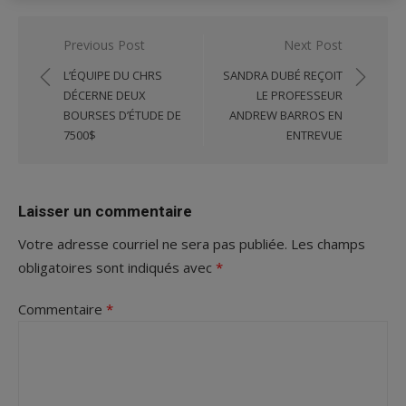
Navigation
Previous Post
Next Post
de
L’ÉQUIPE DU CHRS
SANDRA DUBÉ REÇOIT
l'article
DÉCERNE DEUX
LE PROFESSEUR
BOURSES D’ÉTUDE DE
ANDREW BARROS EN
7500$
ENTREVUE
Laisser un commentaire
Votre adresse courriel ne sera pas publiée.
Les champs
obligatoires sont indiqués avec
*
Commentaire
*