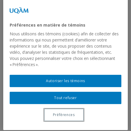
Préférences en matière de témoins
Nous utilisons des témoins (cookies) afin de collecter des
Denis Vézina
, ancien étudiant au doctorat de
Jean-Marie
informations qui nous permettent d’améliorer votre
Fecteau
, a publié en 2012 le roman historique
Molly
expérience sur le site, de vous proposer des contenus
vidéo, d’analyser les statistiques de fréquentation, etc.
Galloway / Gloire aux vaincus
, aux éditions Hurtubise. Récit
Vous pouvez personnaliser votre choix en sélectionnant
d’une jeune femme irlandaise du XIXe siècle qui doit fuir la
« Préférences ».
famine en immigrant en Amérique, ce roman fait intervenir
de nombreux éléments historiques avec lesquels l’auteur
Autoriser les témoins
s’est familiarisé lors de ses études en histoire à l’UQAM.
Vous pouvez consulter une notice biographique de l’auteur
Tout refuser
en cliquant ici
, et consulter un article sur le livre Molly
Galloway / Gloire aux vaincus
en cliquant ici
.
Préférences
Category:
Publications
Leave a comment