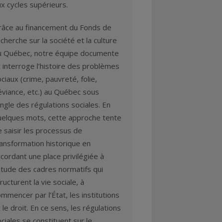
x cycles supérieurs.
râce au financement du Fonds de
cherche sur la société et la culture
u Québec, notre équipe documente
 interroge l’histoire des problèmes
ciaux (crime, pauvreté, folie,
éviance, etc.) au Québec sous
angle des régulations sociales. En
uelques mots, cette approche tente
 saisir les processus de
ransformation historique en
cordant une place privilégiée à
étude des cadres normatifs qui
ructurent la vie sociale, à
mmencer par l’État, les institutions
 le droit. En ce sens, les régulations
ciales se constituent sur le