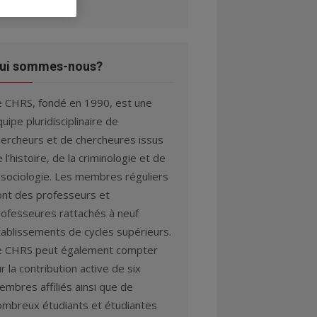
ui sommes-nous?
e CHRS, fondé en 1990, est une
uipe pluridisciplinaire de
hercheurs et de chercheures issus
 l’histoire, de la criminologie et de
 sociologie. Les membres réguliers
ont des professeurs et
rofesseures rattachés à neuf
tablissements de cycles supérieurs.
e CHRS peut également compter
r la contribution active de six
mbres affiliés ainsi que de
ombreux étudiants et étudiantes