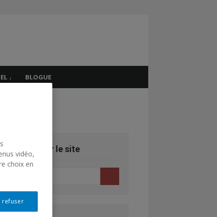
EL
BLOGUE
CHRS
CHRS
us
echercher sur le site
enus vidéo,
re choix en
earch
Search
r:
 refuser