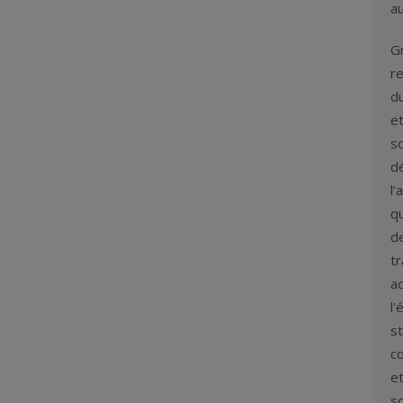
au
G
re
d
et
so
d
l’
q
de
t
ac
l'
st
co
et
so