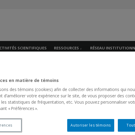
es
s
CTIVITÉS SCIENTIFIQUES
RESSOURCES
RÉSEAU INSTITUTIONN
ant Home
ces en matière de témoins
isons des témoins (cookies) afin de collecter des informations qui no
R
t d’améliorer votre expérience sur le site, de vous proposer des cont
 les statistiques de fréquentation, etc. Vous pouvez personnaliser vot
S
ant « Préférences ».
Next Post
fo
érences
JARDIN DE L’ENFANCE SAINT-ALEXIS
Autoriser les témoins
Tout