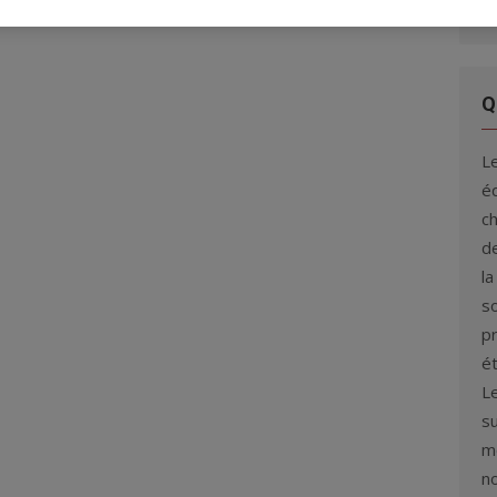
Q
L
éq
c
de
la
s
p
é
L
su
me
n