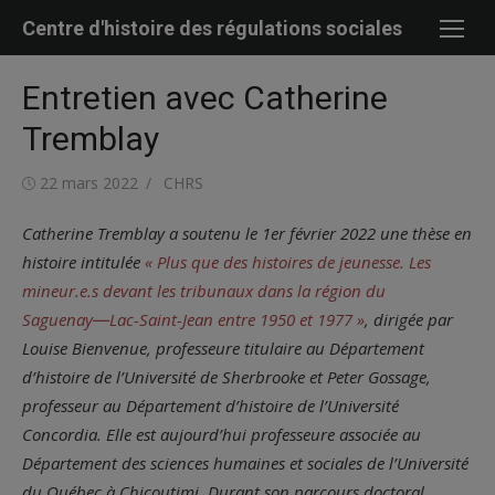
Skip
Centre d'histoire des régulations sociales
to
content
Entretien avec Catherine
Tremblay
Posted
Author
22 mars 2022
CHRS
on
Catherine Tremblay a soutenu le 1
er
février 2022 une thèse en
histoire intitulée
« Plus que des histoires de jeunesse. Les
mineur.e.s devant les tribunaux dans la région du
Saguenay―Lac-Saint-Jean entre 1950 et 1977 »
, dirigée par
Louise Bienvenue, professeure titulaire au Département
d’histoire de l’Université de Sherbrooke et Peter Gossage,
professeur au Département d’histoire de l’Université
Concordia. Elle est aujourd’hui professeure associée au
Département des sciences humaines et sociales de l’Université
du Québec à Chicoutimi. Durant son parcours doctoral,