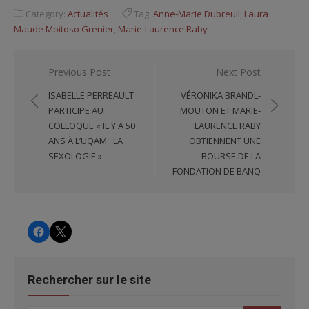
Category:
Actualités
Tag:
Anne-Marie Dubreuil
,
Laura
Maude Moitoso Grenier
,
Marie-Laurence Raby
Navigation
Previous Post
Next Post
de
ISABELLE PERREAULT
VÉRONIKA BRANDL-
l'article
PARTICIPE AU
MOUTON ET MARIE-
COLLOQUE « IL Y A 50
LAURENCE RABY
ANS À L’UQAM : LA
OBTIENNENT UNE
SEXOLOGIE »
BOURSE DE LA
FONDATION DE BANQ
CHRS
CHRS
Rechercher sur le site