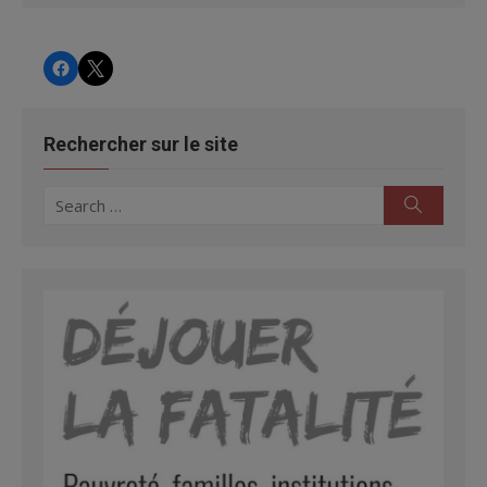
CHRS
CHRS
Rechercher sur le site
Search
Search
for: