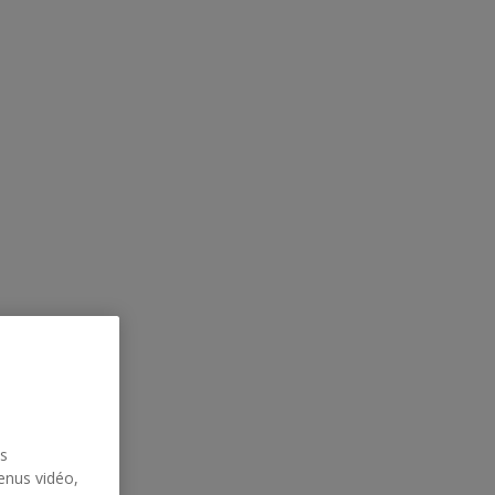
us
enus vidéo,