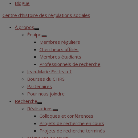
Blogue
Centre d'histoire des régulations sociales
À propos
Show
Équipe
sub
Show
menu
Membres réguliers
sub
menu
Chercheurs affiliés
Membres étudiants
Professionnels de recherche
Jean-Marie Fecteau †
Bourses du CHRS
Partenaires
Pour nous joindre
Recherche
Show
Réalisations
sub
Show
menu
Colloques et conférences
sub
menu
Projets de recherche en cours
Projets de recherche terminés