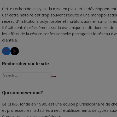
Cette recherche analysait la mise en place et le développement d
Car cette histoire est trop souvent réduite à une monopolisation
réseau d'institutions polymorphe et multifonctionnel, sur un « es
Il était centré précisément sur la dynamique institutionnelle de c
les effets de la césure confessionnelle partageant le réseau d'ass
clientèle.
CHRS
CHRS
Rechercher sur le site
Search
Search
for:
Qui sommes-nous?
Le CHRS, fondé en 1990, est une équipe pluridisciplinaire de che
et professeures rattachés à neuf établissements de cycles supé
étudiantes aux cycles supérieurs.