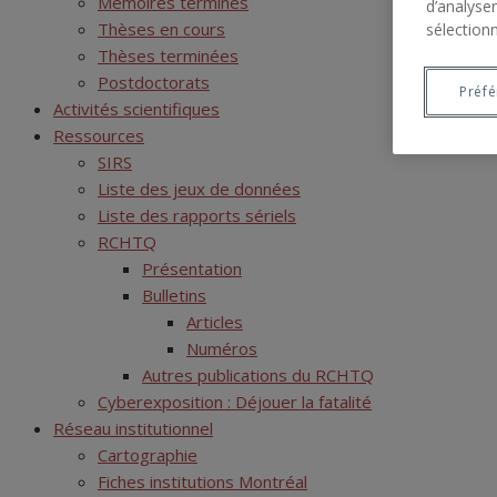
Mémoires terminés
d’analyser
Thèses en cours
sélectionn
Thèses terminées
Postdoctorats
Préf
Activités scientifiques
Ressources
SIRS
Liste des jeux de données
Liste des rapports sériels
RCHTQ
Présentation
Bulletins
Articles
Numéros
Autres publications du RCHTQ
Cyberexposition : Déjouer la fatalité
Réseau institutionnel
Cartographie
Fiches institutions Montréal