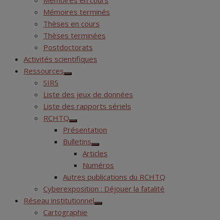
Mémoires en cours
Mémoires terminés
Thèses en cours
Thèses terminées
Postdoctorats
Activités scientifiques
Ressources
Show
SIRS
sub
menu
Liste des jeux de données
Liste des rapports sériels
RCHTQ
Show
Présentation
sub
menu
Bulletins
Show
Articles
sub
menu
Numéros
Autres publications du RCHTQ
Cyberexposition : Déjouer la fatalité
Réseau institutionnel
Show
Cartographie
sub