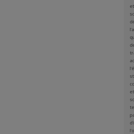
et
so
d
l’
q
de
t
ac
l'
st
co
et
so
te
p
d'
l'