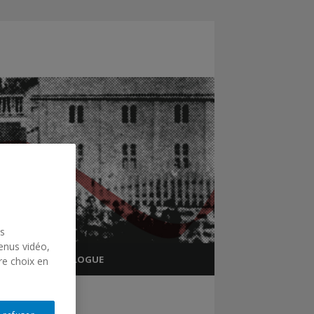
us
enus vidéo,
TIONNEL
BLOGUE
re choix en
CHRS
CHRS