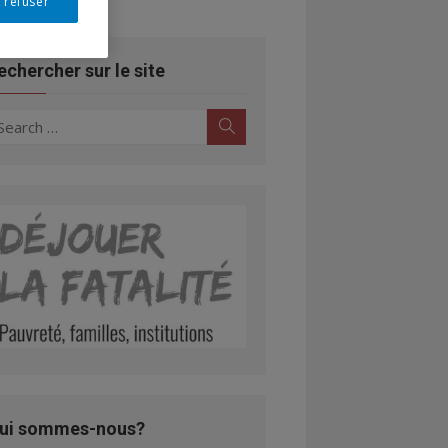
 refuser
echercher sur le site
earch
Search
r:
ui sommes-nous?