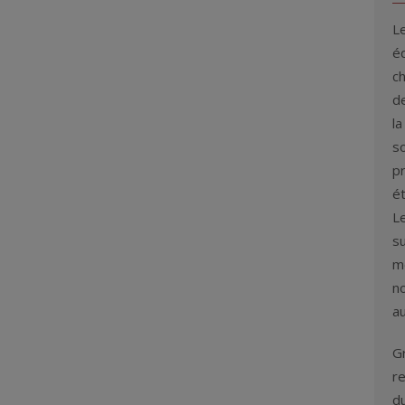
L
éq
c
de
la
s
p
é
L
su
me
n
au
G
re
d