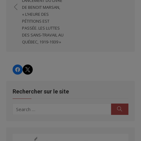
LANCEMENT DU LIVRE
l'article
DE BENOIT MARSAN,
« L’HEURE DES
PÉTITIONS EST
PASSÉE. LES LUTTES
DES SANS-TRAVAIL AU
QUÉBEC, 1919-1939 »
CHRS
CHRS
Rechercher sur le site
Search
Search
for: