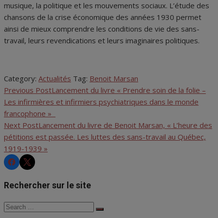
musique, la politique et les mouvements sociaux. L’étude des
chansons de la crise économique des années 1930 permet
ainsi de mieux comprendre les conditions de vie des sans-
travail, leurs revendications et leurs imaginaires politiques.
Category:
Actualités
Tag:
Benoit Marsan
Previous Post
Lancement du livre « Prendre soin de la folie –
Navigation
Les infirmières et infirmiers psychiatriques dans le monde
de
francophone »
Next Post
Lancement du livre de Benoit Marsan, « L’heure des
l'article
pétitions est passée. Les luttes des sans-travail au Québec,
1919-1939 »
CHRS
CHRS
Rechercher sur le site
Search
Search
for: