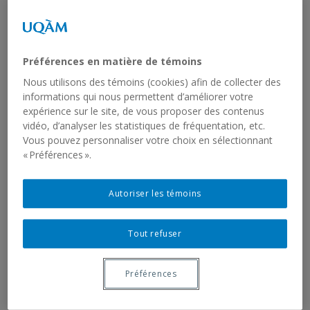
Mémoires terminés
Thèses en cours
Thèses terminées
Postdoctorats
Préférences en matière de témoins
Activités scientifiques
Nous utilisons des témoins (cookies) afin de collecter des
Ressources
informations qui nous permettent d’améliorer votre
SIRS
expérience sur le site, de vous proposer des contenus
Liste des jeux de données
vidéo, d’analyser les statistiques de fréquentation, etc.
Liste des rapports sériels
Vous pouvez personnaliser votre choix en sélectionnant
RCHTQ
« Préférences ».
Présentation
Bulletins
Autoriser les témoins
Articles
Numéros
Autres publications du RCHTQ
Tout refuser
Cyberexposition : Déjouer la fatalité
Réseau institutionnel
Préférences
Cartographie
Fiches institutions Montréal