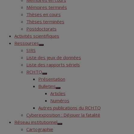
Mémoires en cours
Mémoires terminés
Thèses en cours
Thèses terminées
Postdoctorats
Activités scientifiques
Ressources
Show
SIRS
sub
menu
Liste des jeux de données
Liste des rapports sériels
RCHTQ
Show
Présentation
sub
menu
Bulletins
Show
Articles
sub
menu
Numéros
Autres publications du RCHTQ
Cyberexposition : Déjouer la fatalité
Réseau institutionnel
Show
Cartographie
sub