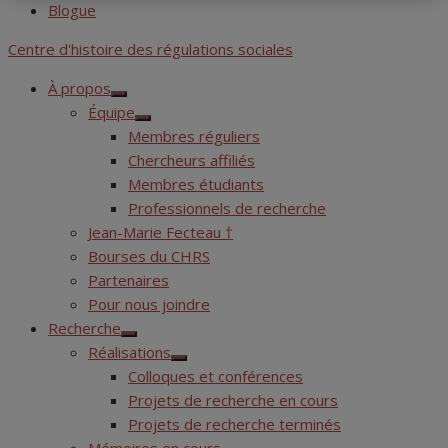
Blogue
Centre d'histoire des régulations sociales
À propos
Show
Équipe
sub
Show
menu
Membres réguliers
sub
menu
Chercheurs affiliés
Membres étudiants
Professionnels de recherche
Jean-Marie Fecteau †
Bourses du CHRS
Partenaires
Pour nous joindre
Recherche
Show
Réalisations
sub
Show
menu
Colloques et conférences
sub
menu
Projets de recherche en cours
Projets de recherche terminés