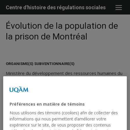
Skip
Centre d'histoire des régulations sociales
to
content
Évolution de la population de
la prison de Montréal
ORGANISME(S) SUBVENTIONNAIRE(S)
Ministère du développement des ressources humaines du
Canada (1999)
ANNÉES
1999
Préférences en matière de témoins
Nous utilisons des témoins (cookies) afin de collecter des
CHERCHEUR(S) CHRS
informations qui nous permettent d’améliorer votre
Jean Trépanier
expérience sur le site, de vous proposer des contenus