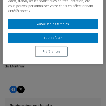
vidéo, d’analyser les statistiques de fréquentation, etc.
Vous pouvez personnaliser votre choix en sélectionnant
« Préférences ».
Autoriser les témoins
Ce projet avait pour but de mesurer le fonctionnement de
la prison de Montréal, de 1865 à 1913, soit au coeur du
Tout refuser
processus d'industrialisation qui laissera une marque si
nette sur le paysage montréalais. Cette mesure était faite
Préférences
principalement en puisant dans la banque de données
informatisées constituée à partir des registres de la prison
de Montréal.
CHRS
CHRS
Rechercher sur le site