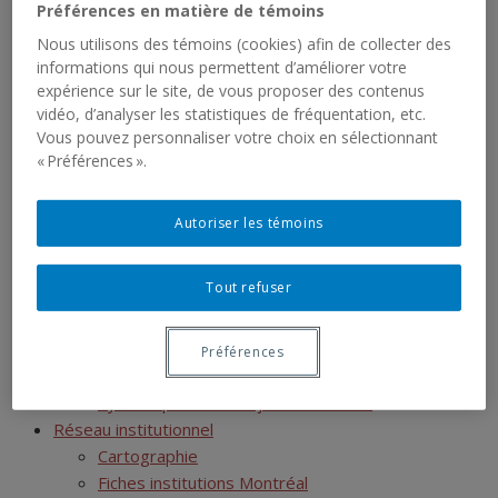
Mémoires terminés
Préférences en matière de témoins
Thèses en cours
Nous utilisons des témoins (cookies) afin de collecter des
Thèses terminées
informations qui nous permettent d’améliorer votre
Postdoctorats
expérience sur le site, de vous proposer des contenus
Activités scientifiques
vidéo, d’analyser les statistiques de fréquentation, etc.
Ressources
Vous pouvez personnaliser votre choix en sélectionnant
« Préférences ».
SIRS
Liste des jeux de données
Liste des rapports sériels
Autoriser les témoins
RCHTQ
Présentation
Tout refuser
Bulletins
Articles
Numéros
Préférences
Autres publications du RCHTQ
Cyberexposition : Déjouer la fatalité
Réseau institutionnel
Cartographie
Fiches institutions Montréal