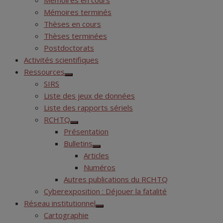
Mémoires en cours
Mémoires terminés
Thèses en cours
Thèses terminées
Postdoctorats
Activités scientifiques
Ressources
Show
SIRS
sub
menu
Liste des jeux de données
Liste des rapports sériels
RCHTQ
Show
Présentation
sub
menu
Bulletins
Show
Articles
sub
menu
Numéros
Autres publications du RCHTQ
Cyberexposition : Déjouer la fatalité
Réseau institutionnel
Show
Cartographie
sub