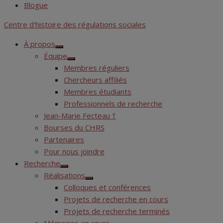
Blogue
Centre d'histoire des régulations sociales
À propos
Show
Équipe
sub
Show
menu
Membres réguliers
sub
menu
Chercheurs affiliés
Membres étudiants
Professionnels de recherche
Jean-Marie Fecteau †
Bourses du CHRS
Partenaires
Pour nous joindre
Recherche
Show
Réalisations
sub
Show
menu
Colloques et conférences
sub
menu
Projets de recherche en cours
Projets de recherche terminés