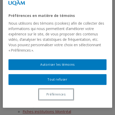
Mémoires terminés
Thèses en cours
Thèses terminées
Préférences en matière de témoins
Postdoctorats
Nous utilisons des témoins (cookies) afin de collecter des
Activités scientifiques
informations qui nous permettent d’améliorer votre
Ressources
expérience sur le site, de vous proposer des contenus
SIRS
vidéo, d’analyser les statistiques de fréquentation, etc.
Liste des jeux de données
Vous pouvez personnaliser votre choix en sélectionnant
Liste des rapports sériels
« Préférences ».
RCHTQ
Présentation
Autoriser les témoins
Bulletins
Articles
Tout refuser
Numéros
Autres publications du RCHTQ
Cyberexposition : Déjouer la fatalité
Préférences
Réseau institutionnel
Cartographie
Fiches institutions Montréal