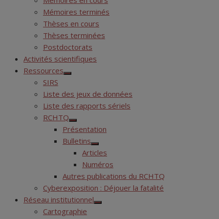
Mémoires en cours
Mémoires terminés
Thèses en cours
Thèses terminées
Postdoctorats
Activités scientifiques
Ressources
Show
SIRS
sub
menu
Liste des jeux de données
Liste des rapports sériels
RCHTQ
Show
Présentation
sub
menu
Bulletins
Show
Articles
sub
menu
Numéros
Autres publications du RCHTQ
Cyberexposition : Déjouer la fatalité
Réseau institutionnel
Show
Cartographie
sub