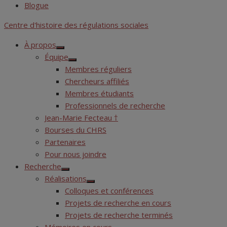
Blogue
Centre d'histoire des régulations sociales
À propos
Show
Équipe
sub
Show
menu
Membres réguliers
sub
menu
Chercheurs affiliés
Membres étudiants
Professionnels de recherche
Jean-Marie Fecteau †
Bourses du CHRS
Partenaires
Pour nous joindre
Recherche
Show
Réalisations
sub
Show
menu
Colloques et conférences
sub
menu
Projets de recherche en cours
Projets de recherche terminés