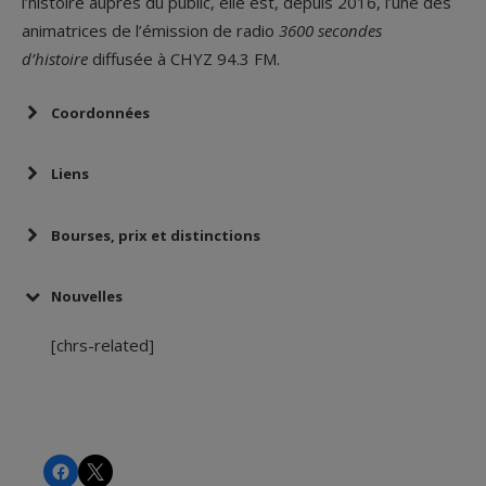
l’histoire auprès du public, elle est, depuis 2016, l’une des
animatrices de l’émission de radio
3600 secondes
d’histoire
diffusée à CHYZ 94.3 FM.
Coordonnées
Liens
Bourses, prix et distinctions
Bourse BESC-Vanier (versement années 2019-
2022)
Nouvelles
Bourse du CRSH – Joseph-Armand-Bombardier
[chrs-related]
déclinée
Prix Courville-Séguin (mai 2018)
Bourse du Conseil de la vie française en
Amérique (CVFA) (mai 2017)
CHRS
CHRS