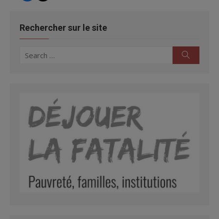
Bourse du FRQSC (versement années 2017-
2018)
Rechercher sur le site
Bourse du CRSH (versement années 2016-2017)
Bourse d’histoire Henri IV (mars 2016)
Search
Search
Bourse du CIEQ (décembre 2015)
for:
Prix Jacques-Mathieu (décembre 2015)
Bourse en histoire de la Nouvelle-France
(décembre 2015)
Pour la liste complète, consultez le curriculum vitae