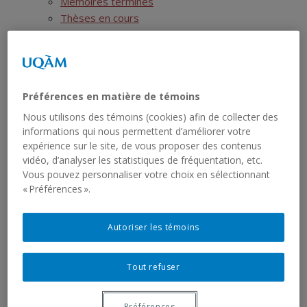
Mémoires terminés
Thèses en cours
Thèses terminées
Postdoctorats
Activités scientifiques
Ressources
Préférences en matière de témoins
SIRS
Liste des jeux de données
Nous utilisons des témoins (cookies) afin de collecter des
informations qui nous permettent d’améliorer votre
Liste des rapports sériels
expérience sur le site, de vous proposer des contenus
RCHTQ
vidéo, d’analyser les statistiques de fréquentation, etc.
Présentation
Vous pouvez personnaliser votre choix en sélectionnant
Bulletins
« Préférences ».
Articles
Numéros
Autoriser les témoins
Autres publications du RCHTQ
Cyberexposition : Déjouer la fatalité
Réseau institutionnel
Tout refuser
Cartographie
Fiches institutions Montréal
Préférences