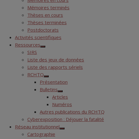
Mémoires en cours
Mémoires terminés
Thèses en cours
Thèses terminées
Postdoctorats
Activités scientifiques
Ressources
Show
SIRS
sub
menu
Liste des jeux de données
Liste des rapports sériels
RCHTQ
Show
Présentation
sub
menu
Bulletins
Show
Articles
sub
menu
Numéros
Autres publications du RCHTQ
Cyberexposition : Déjouer la fatalité
Réseau institutionnel
Show
Cartographie
sub