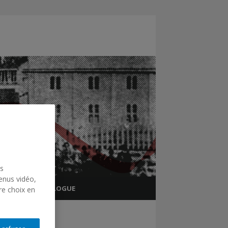
us
enus vidéo,
TIONNEL
BLOGUE
re choix en
CHRS
CHRS