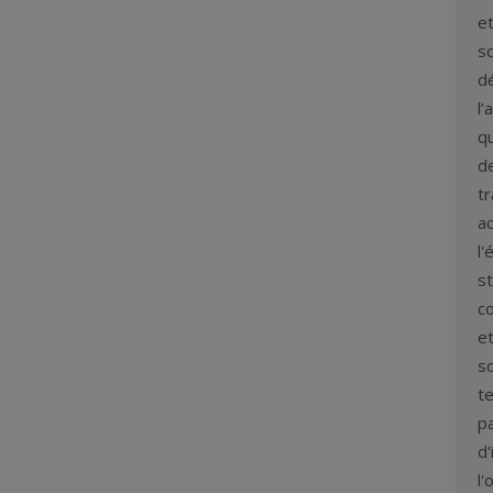
et
so
d
l’
q
de
t
ac
l'
st
co
et
so
te
p
d'
l'