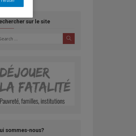
 refuser
echercher sur le site
earch
Search
r:
ui sommes-nous?