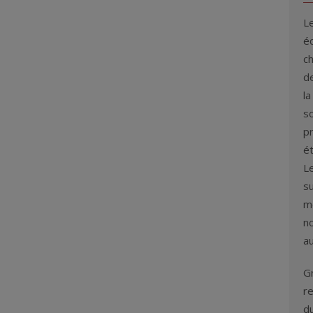
L
éq
c
de
la
s
p
é
L
su
me
n
au
G
re
d