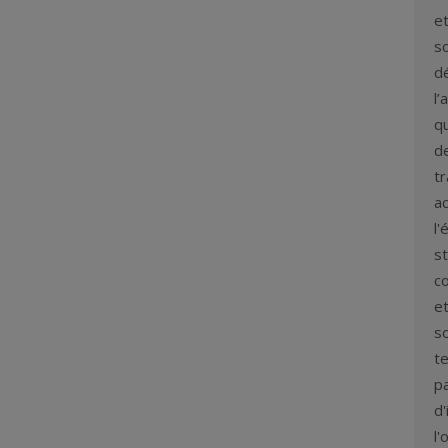
et
so
d
l’
q
de
t
ac
l'
st
co
et
so
te
p
d'
l'