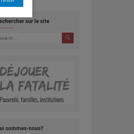
 refuser
echercher sur le site
earch
Search
r:
ui sommes-nous?