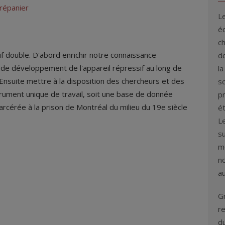
répanier
L
éq
c
if double. D'abord enrichir notre connaissance
de
 de développement de l'appareil répressif au long de
la
Ensuite mettre à la disposition des chercheurs et des
s
rument unique de travail, soit une base de donnée
p
arcérée à la prison de Montréal du milieu du 19e siècle
é
L
su
me
n
au
G
re
d