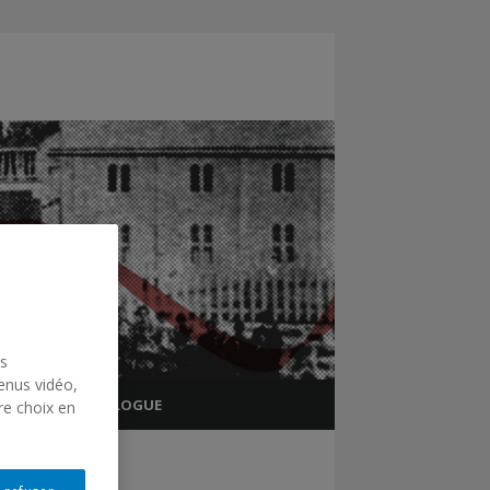
us
enus vidéo,
TIONNEL
BLOGUE
re choix en
CHRS
CHRS