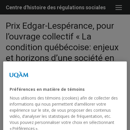
Skip
Centre d'histoire des régulations sociales
to
content
Prix Edgar-Lespérance, pour
l’ouvrage collectif « La
condition québécoise: enjeux
et horizons d’une société en
devenir »
Histoire
Préférences en matière de témoins
Récipiendaire :
Jean-Marie Fecteau†
Nous utilisons des témoins (cookies) afin de collecter des
informations qui nous permettent d’améliorer votre
Québec
expérience sur le site, de vous proposer des contenus
Année : 1996
vidéo, d’analyser les statistiques de fréquentation, etc.
Vous pouvez personnaliser votre choix en sélectionnant
« Préférences ».