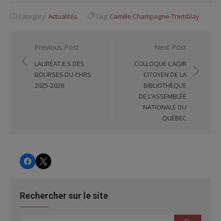
Category:
Actualités
Tag:
Camille Champagne-Tremblay
Navigation
Previous Post
Next Post
de
LAURÉAT.E.S DES
COLLOQUE L’AGIR
l'article
BOURSES DU CHRS
CITOYEN DE LA
2025-2026
BIBLIOTHÈQUE
DE L’ASSEMBLÉE
NATIONALE DU
QUÉBEC
CHRS
CHRS
Rechercher sur le site
Search