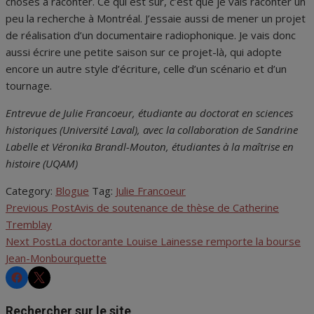
choses à raconter. Ce qui est sûr, c’est que je vais raconter un
peu la recherche à Montréal. J’essaie aussi de mener un projet
de réalisation d’un documentaire radiophonique. Je vais donc
aussi écrire une petite saison sur ce projet-là, qui adopte
encore un autre style d’écriture, celle d’un scénario et d’un
tournage.
Entrevue de Julie Francoeur, étudiante au doctorat en sciences
historiques (Université Laval), avec la collaboration de Sandrine
Labelle et Véronika Brandl-Mouton, étudiantes à la maîtrise en
histoire (UQAM)
Category:
Blogue
Tag:
Julie Francoeur
Previous Post
Avis de soutenance de thèse de Catherine
Navigation
Tremblay
de
Next Post
La doctorante Louise Lainesse remporte la bourse
Jean-Monbourquette
l'article
CHRS
CHRS
Rechercher sur le site