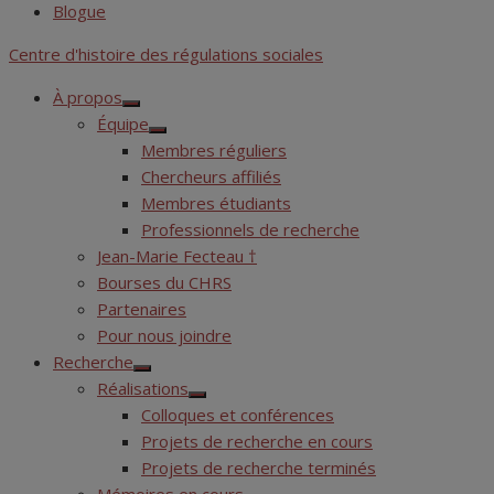
Blogue
Centre d'histoire des régulations sociales
À propos
Show
Équipe
sub
Show
menu
Membres réguliers
sub
menu
Chercheurs affiliés
Membres étudiants
Professionnels de recherche
Jean-Marie Fecteau †
Bourses du CHRS
Partenaires
Pour nous joindre
Recherche
Show
Réalisations
sub
Show
menu
Colloques et conférences
sub
menu
Projets de recherche en cours
Projets de recherche terminés