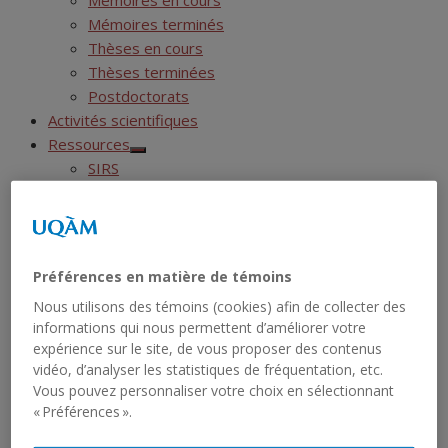
Mémoires en cours
Mémoires terminés
Thèses en cours
Thèses terminées
Postdoctorats
Activités scientifiques
Ressources
Show
SIRS
sub
menu
Liste des jeux de données
Liste des rapports sériels
RCHTQ
Show
Présentation
sub
Préférences en matière de témoins
menu
Bulletins
Show
Nous utilisons des témoins (cookies) afin de collecter des
Articles
sub
informations qui nous permettent d’améliorer votre
menu
Numéros
expérience sur le site, de vous proposer des contenus
Autres publications du RCHTQ
vidéo, d’analyser les statistiques de fréquentation, etc.
Cyberexposition : Déjouer la fatalité
Vous pouvez personnaliser votre choix en sélectionnant
Réseau institutionnel
« Préférences ».
Show
Cartographie
sub