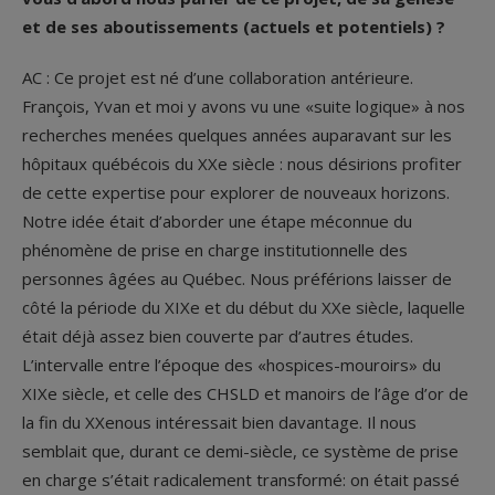
et de ses aboutissements (actuels et potentiels) ?
AC : Ce projet est né d’une collaboration antérieure.
François, Yvan et moi y avons vu une «suite logique» à nos
recherches menées quelques années auparavant sur les
hôpitaux québécois du XX
e
siècle : nous désirions profiter
de cette expertise pour explorer de nouveaux horizons.
Notre idée était d’aborder une étape méconnue du
phénomène de prise en charge institutionnelle des
personnes âgées au Québec. Nous préférions laisser de
côté la période du XIX
e
et du début du XX
e
siècle, laquelle
était déjà assez bien couverte par d’autres études.
L’intervalle entre l’époque des «hospices-mouroirs» du
XIX
e
siècle, et celle des CHSLD et manoirs de l’âge d’or de
la fin du XX
e
nous intéressait bien davantage. Il nous
semblait que, durant ce demi-siècle, ce système de prise
en charge s’était radicalement transformé: on était passé