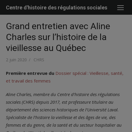
Skip
Centre d'histoire des régulations sociales
to
content
Grand entretien avec Aline
Charles sur l’histoire de la
vieillesse au Québec
Posted
Author
2 juin 2020
CHRS
on
Première entrevue du
Dossier spécial : Vieillesse, santé,
et travail des femmes
Aline Charles, membre du Centre d’histoire des régulations
sociales (CHRS) depuis 2017, est professeure titulaire au
département des sciences historiques de l’Université Laval.
Spécialiste de l’histoire la vieillesse et des âges de vie, des
femmes et du genre, de la santé et du secteur hospitalier au