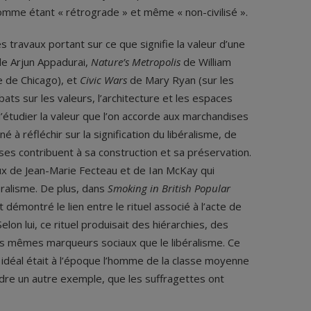
 comme étant « rétrograde » et même « non-civilisé ».
s travaux portant sur ce que signifie la valeur d’une
e Arjun Appadurai,
Nature’s Metropolis
de William
e de Chicago), et
Civic Wars
de Mary Ryan (sur les
bats sur les valeurs, l’architecture et les espaces
’étudier la valeur que l’on accorde aux marchandises
 à réfléchir sur la signification du libéralisme, de
es contribuent à sa construction et sa préservation.
ux de Jean-Marie Fecteau et de Ian McKay qui
ralisme. De plus, dans
Smoking in British Popular
t démontré le lien entre le rituel associé à l’acte de
elon lui, ce rituel produisait des hiérarchies, des
des mêmes marqueurs sociaux que le libéralisme. Ce
r idéal était à l’époque l’homme de la classe moyenne
re un autre exemple, que les suffragettes ont