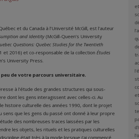
et
so
d
Québec et du Canada à l’Université McGill, est l’auteur
l’
umption and Identity
(McGill-Queen’s University
q
uebec Questions: Quebec Studies for the Twentieth
de
 et 2016) et co-responsable de la collection
Études
t
n’s University Press.
ac
l'
 peu de votre parcours universitaire.
st
co
éresse à l’étude des grandes structures qui sous-
et
ère dont les gens interagissent avec celles-ci. Au
so
lle histoire culturelle des années 1990, dont le projet
te
au sens que les gens du passé ont donné à leur propre
p
 l’étude des nombreuses traces laissées par les
d'
re les objets, les rituels et les pratiques culturelles
l'
discipline était très à la mode lorsque j’ai commencé