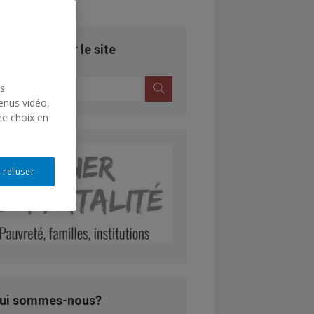
echercher sur le site
earch
Search
us
r:
enus vidéo,
re choix en
 refuser
ui sommes-nous?