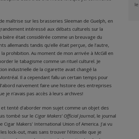
l
de maîtrise sur les brasseries Sleeman de Guelph, en
grandement intéressé aux débats culturels sur la
é, la bière était considérée comme un breuvage du
s allemands tandis qu’elle était perçue, de l’autre,
 la prohibition. Au moment de mon arrivée à McGill en
border le tabagisme comme un rituel culturel. Je
ion industrielle de la cigarette avait changé la
 Montréal. Il a cependant fallu un certain temps pour
d’abord naïvement faire une histoire des entreprises
ue je n’avais pas accès à leurs archives!
e et tenté d’aborder mon sujet comme un objet des
 suis tombé sur le
Cigar Makers’ Official Journal
, le journal
le Cigar Makers’ International Union of America. J’ai vu
s lock-out, mais sans trouver l’étincelle que je