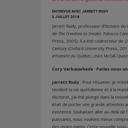
ENTREVUE AVEC JARRETT RUDY
5 JUILLET 2018
Jarrett Rudy, professeur d’histoire du 
de
The Freedom to Smoke: Tobacco Cons
Press, 2005). Il a été codirecteur de
Q
Century
(Oxford University Press, 2011
d’histoire du Québec
, chez McGill-Quee
Cory Verbauwhede
:
Parlez-nous un
Jarrett Rudy
: Pour résumer, je m’int
tendent la vie quotidienne et à la mani
doctorat, j’ai été plongé dans la nouve
était de porter une grande attention 
existence. Souhaitant aller au-delà de
puissants, nous voulions mieux comprend
des moins nantis. Cette nouvelle sous-