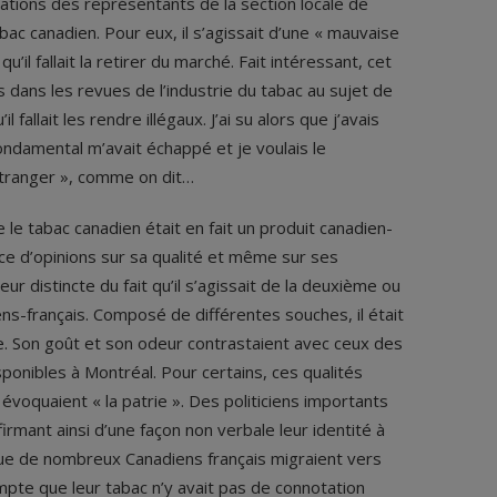
clarations des représentants de la section locale de
ac canadien. Pour eux, il s’agissait d’une « mauvaise
u’il fallait la retirer du marché. Fait intéressant, cet
es dans les revues de l’industrie du tabac au sujet de
 fallait les rendre illégaux. J’ai su alors que j’avais
ndamental m’avait échappé et je voulais le
tranger », comme on dit…
e le tabac canadien était en fait un produit canadien-
nce d’opinions sur sa qualité et même sur ses
r distincte du fait qu’il s’agissait de la deuxième ou
ns-français. Composé de différentes souches, il était
e. Son goût et son odeur contrastaient avec ceux des
sponibles à Montréal. Pour certains, ces qualités
 évoquaient « la patrie ». Des politiciens importants
rmant ainsi d’une façon non verbale leur identité à
que de nombreux Canadiens français migraient vers
pte que leur tabac n’y avait pas de connotation