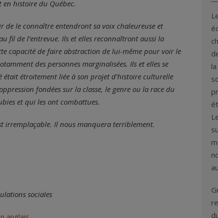
 en histoire du Québec.
L
ir de le connaître entendront sa voix chaleureuse et
éq
 fil de l’entrevue. Ils et elles reconnaîtront aussi la
c
tte capacité de faire abstraction de lui-même pour voir le
de
notamment des personnes marginalisées. Ils et elles se
la
était étroitement liée à son projet d’histoire culturelle
s
oppression fondées sur la classe, le genre ou la race du
p
ubies et qui les ont combattues.
é
L
est irremplaçable. Il nous manquera terriblement.
su
me
n
au
G
ulations sociales
re
d
en anglais