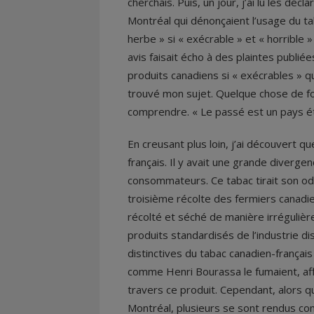
cherchais. Puis, un jour, j’ai lu les dé
Montréal qui dénonçaient l’usage du tab
herbe » si « exécrable » et « horrible » q
avis faisait écho à des plaintes publié
produits canadiens si « exécrables » qu’il
trouvé mon sujet. Quelque chose de fo
comprendre. « Le passé est un pays é
En creusant plus loin, j’ai découvert qu
français. Il y avait une grande diverge
consommateurs. Ce tabac tirait son odeu
troisième récolte des fermiers canadie
récolté et séché de manière irrégulièr
produits standardisés de l’industrie di
distinctives du tabac canadien-français
comme Henri Bourassa le fumaient, affi
travers ce produit. Cependant, alors 
Montréal, plusieurs se sont rendus com