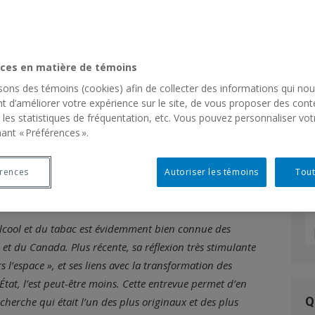
rrett Rudy
R
ces en matière de témoins
tions sociales a été profondément bouleversée par la
S
gue Jarrett Rudy. Afin de lui rendre un premier hommage,
isons des témoins (cookies) afin de collecter des informations qui no
fo
t d’améliorer votre expérience sur le site, de vous proposer des cont
orables à l’expression de notre grande reconnaissance,
 les statistiques de fréquentation, etc. Vous pouvez personnaliser vot
e qu’il a donnée à Cory Verbauwhede pour le compte du
ant « Préférences ».
arcours intellectuel, en rappelant les principales étapes
nd compte de ses influences théoriques et de la démarche
érences
Autoriser les témoins
Tout
recherche originaux sur la consommation d’alcool et de
’alcool et du tabac est évidemment bien connue des
 et du Canada. Plus récente, sa réflexion très stimulante
s l’espace », et ses liens avec la transformation des
’État, l’est peut-être moins. Cette entrevue permet d’en
Q
herche qui était l’un des plus originaux et des plus