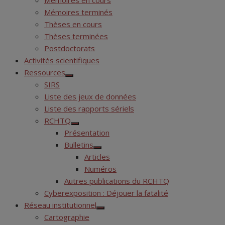
Mémoires en cours
Mémoires terminés
Thèses en cours
Thèses terminées
Postdoctorats
Activités scientifiques
Ressources
Show
SIRS
sub
menu
Liste des jeux de données
Liste des rapports sériels
RCHTQ
Show
Présentation
sub
menu
Bulletins
Show
Articles
sub
menu
Numéros
Autres publications du RCHTQ
Cyberexposition : Déjouer la fatalité
Réseau institutionnel
Show
Cartographie
sub