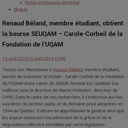
menu
Fiches institutions Montréal
Blogue
Renaud Béland, membre étudiant, obtient
la bourse SEUQAM – Carole-Corbeil de la
Fondation de l’UQAM
Posted
Author
15 avril 2019
15 avril 2019
CHRS
on
Toutes nos félicitations à
Renaud Béland
, membre étudiant,
lauréat de la bourse SEUQAM – Carole-Corbeil de la Fondation
de l’UQAM d’une valeur de 2000$. Renaud est candidat à la
maîtrise sous la direction de Martin Petitclerc, directeur du
CHRS. Dans le cadre de ses recherches, il s’intéresse aux lois
ouvrières du secteur public et du domaine privé adoptées en
1944 au Québec. Il désire en appréhender la genèse ainsi que
les enjeux entourant l’encadrement de la grève et de la
négociation collective introduits par cette législation.