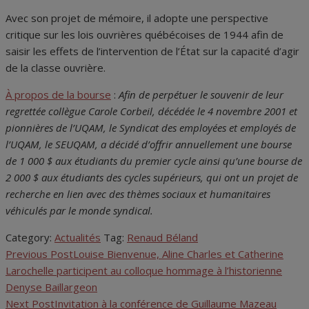
Avec son projet de mémoire, il adopte une perspective
critique sur les lois ouvrières québécoises de 1944 afin de
saisir les effets de l’intervention de l’État sur la capacité d’agir
de la classe ouvrière.
À propos de la bourse
:
Afin de perpétuer le souvenir de leur
regrettée collègue Carole Corbeil, décédée le 4 novembre 2001 et
pionnières de l’UQAM, le Syndicat des employées et employés de
l’UQAM, le SEUQAM, a décidé d’offrir annuellement une bourse
de 1 000 $ aux étudiants du premier cycle ainsi qu’une bourse de
2 000 $ aux étudiants des cycles supérieurs, qui ont un projet de
recherche en lien avec des thèmes sociaux et humanitaires
véhiculés par le monde syndical.
Category:
Actualités
Tag:
Renaud Béland
Previous Post
Louise Bienvenue, Aline Charles et Catherine
Navigation
Larochelle participent au colloque hommage à l’historienne
de
Denyse Baillargeon
Next Post
Invitation à la conférence de Guillaume Mazeau
l'article