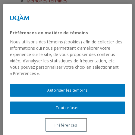
Mémoires terminés
Thèses en cours
Thèses terminées
Postdoctorats
Activités scientifiques
Préférences en matière de témoins
Ressources
Nous utilisons des témoins (cookies) afin de collecter des
SIRS
informations qui nous permettent d’améliorer votre
Liste des jeux de données
expérience sur le site, de vous proposer des contenus
Liste des rapports sériels
vidéo, d’analyser les statistiques de fréquentation, etc.
RCHTQ
Vous pouvez personnaliser votre choix en sélectionnant
Présentation
« Préférences ».
Bulletins
Articles
Autoriser les témoins
Numéros
Autres publications du RCHTQ
Tout refuser
Cyberexposition : Déjouer la fatalité
Réseau institutionnel
Cartographie
Préférences
Fiches institutions Montréal