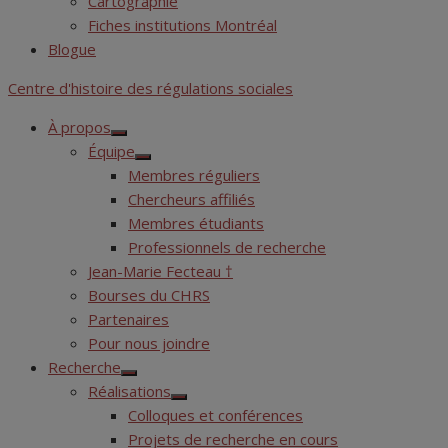
Cartographie
Fiches institutions Montréal
Blogue
Centre d'histoire des régulations sociales
À propos
Show
Équipe
sub
Show
menu
Membres réguliers
sub
menu
Chercheurs affiliés
Membres étudiants
Professionnels de recherche
Jean-Marie Fecteau †
Bourses du CHRS
Partenaires
Pour nous joindre
Recherche
Show
Réalisations
sub
Show
menu
Colloques et conférences
sub
menu
Projets de recherche en cours