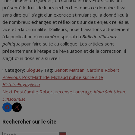
chercheuses du Québec, du Canada et des États-Unis ont
présenté le fruit de leurs recherches dans ce domaine. Il va
sans dire qu’il s’agit d’un exercice stimulant qui a donné lieu à
de nombreux échanges et réflexions sur des enjeux reliés au
vice et à la criminalité. D’ailleurs, nous travaillons actuellement
à la publication d’un numéro spécial du
Bulletin d’histoire
politique
pour faire suite au colloque. Les articles sont
présentement à l’étape de l’évaluation et de la correction. Il
s’agit d’un dossier à suivre !
Category:
Blogue
Tag:
Benoit Marsan
,
Caroline Robert
Previous Post
Mathilde Michaud publie sur le site
Navigation
HistoireEngagée.ca
de
Next Post
Camille Robert recense l’ouvrage
Idola Saint-Jean.
L’insoumise
l'article
CHRS
CHRS
Rechercher sur le site
Search