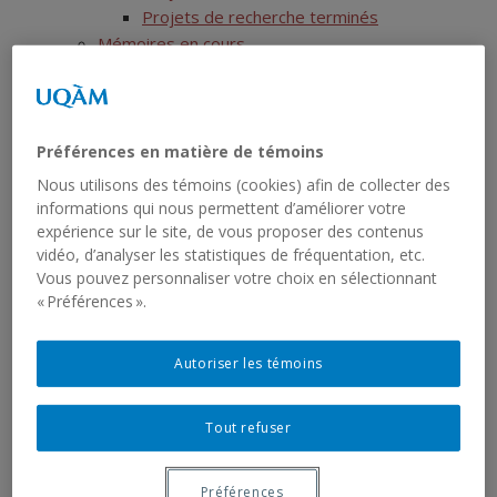
Projets de recherche terminés
Mémoires en cours
Mémoires terminés
Thèses en cours
Thèses terminées
Postdoctorats
Préférences en matière de témoins
Activités scientifiques
Nous utilisons des témoins (cookies) afin de collecter des
Ressources
informations qui nous permettent d’améliorer votre
Show
SIRS
expérience sur le site, de vous proposer des contenus
sub
menu
vidéo, d’analyser les statistiques de fréquentation, etc.
Liste des jeux de données
Vous pouvez personnaliser votre choix en sélectionnant
Liste des rapports sériels
« Préférences ».
RCHTQ
Show
Présentation
sub
menu
Bulletins
Autoriser les témoins
Show
Articles
sub
menu
Numéros
Tout refuser
Autres publications du RCHTQ
Cyberexposition : Déjouer la fatalité
Préférences
Réseau institutionnel