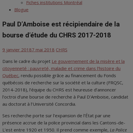
menu
Fiches institutions Montréal
Blogue
Paul D’Amboise est récipiendaire de la
bourse d’étude du CHRS 2017-2018
Posted
Author
9 janvier 2018
7 mai 2018
CHRS
on
Dans le cadre du projet
Le gouvernement de la misère et la
citoyenneté : pauvreté, maladie et crime dans l’histoire du
Québec
, rendu possible grâce au financement du Fonds
québécois de recherche sur la société et la culture (FRQSC,
2014-2018), l’équipe du CHRS est heureuse d’annoncer
l’octroi d’une bourse de recherche à Paul D’Amboise, candidat
au doctorat à l’Université Concordia.
Ses recherche porte sur l’expansion de l’État par une
présence accrue de la police provincial dans les Cantons-de-
L’est entre 1920 et 1950. Il prend comme exemple,
La
Police