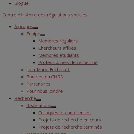
Blogue
Centre d'histoire des régulations sociales
À propos
Show
Équipe
sub
Show
menu
Membres réguliers
sub
menu
Chercheurs affiliés
Membres étudiants
Professionnels de recherche
Jean-Marie Fecteau †
Bourses du CHRS
Partenaires
Pour nous joindre
Recherche
Show
Réalisations
sub
Show
menu
Colloques et conférences
sub
menu
Projets de recherche en cours
Projets de recherche terminés