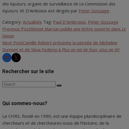
des liqueurs
, organe de surveillance
de La Commission des
liqueurs
. M. D’Amboise est dirigée par
Peter Gossage
.
Category:
Actualités
Tag:
Paul D'Ambroise
,
Peter Gossage
Previous Post
Benoit Marsan publie une lettre ouverte dans
Le
Navigation
Devoir
de
Next Post
Camille Robert présente la pensée de Micheline
Dumont et de Silvia Federici à
Plus on est de fous, plus on lit!
l'article
CHRS
CHRS
Rechercher sur le site
Search
Search
for:
Qui sommes-nous?
Le CHRS, fondé en 1990, est une équipe pluridisciplinaire de
chercheurs et de chercheures issus de l’histoire, de la