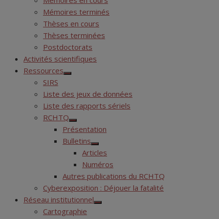
Mémoires en cours
Mémoires terminés
Thèses en cours
Thèses terminées
Postdoctorats
Activités scientifiques
Ressources
Show
SIRS
sub
menu
Liste des jeux de données
Liste des rapports sériels
RCHTQ
Show
Présentation
sub
menu
Bulletins
Show
Articles
sub
menu
Numéros
Autres publications du RCHTQ
Cyberexposition : Déjouer la fatalité
Réseau institutionnel
Show
Cartographie
sub