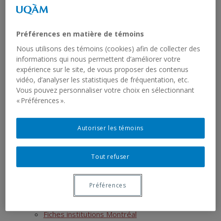
Mémoires terminés
Thèses en cours
Thèses terminées
Préférences en matière de témoins
Postdoctorats
Activités scientifiques
Nous utilisons des témoins (cookies) afin de collecter des
informations qui nous permettent d’améliorer votre
Ressources
expérience sur le site, de vous proposer des contenus
SIRS
vidéo, d’analyser les statistiques de fréquentation, etc.
Liste des jeux de données
Vous pouvez personnaliser votre choix en sélectionnant
Liste des rapports sériels
« Préférences ».
RCHTQ
Présentation
Autoriser les témoins
Bulletins
Articles
Numéros
Tout refuser
Autres publications du RCHTQ
Cyberexposition : Déjouer la fatalité
Préférences
Réseau institutionnel
Cartographie
Fiches institutions Montréal