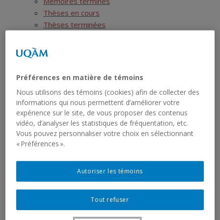
Mémoires terminés
Thèses en cours
Thèses terminées
Postdoctorats
Activités scientifiques
Ressources
SIRS
Préférences en matière de témoins
Liste des jeux de données
Nous utilisons des témoins (cookies) afin de collecter des
Liste des rapports sériels
informations qui nous permettent d’améliorer votre
RCHTQ
expérience sur le site, de vous proposer des contenus
Présentation
vidéo, d’analyser les statistiques de fréquentation, etc.
Bulletins
Vous pouvez personnaliser votre choix en sélectionnant
Articles
« Préférences ».
Numéros
Autres publications du RCHTQ
Autoriser les témoins
Cyberexposition : Déjouer la fatalité
Réseau institutionnel
Tout refuser
Cartographie
Fiches institutions Montréal