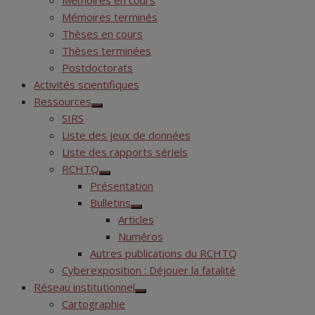
Mémoires en cours
Mémoires terminés
Thèses en cours
Thèses terminées
Postdoctorats
Activités scientifiques
Ressources
Show
SIRS
sub
menu
Liste des jeux de données
Liste des rapports sériels
RCHTQ
Show
Présentation
sub
menu
Bulletins
Show
Articles
sub
menu
Numéros
Autres publications du RCHTQ
Cyberexposition : Déjouer la fatalité
Réseau institutionnel
Show
Cartographie
sub