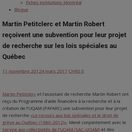
menu
Fiches institutions Montréal
Blogue
Martin Petitclerc et Martin Robert
reçoivent une subvention pour leur projet
de recherche sur les lois spéciales au
Québec
Posted
Author
11 novembre 2012
4 mars 2017
CHRS
0
on
Martin Petitclerc
et l’assistant de recherche Martin Robert ont
reçu du Programme d’aide financière à la recherche et à la
création de l’UQAM (PAFARC) une subvention pour leur projet
de recherche
«Le recours aux lois spéciales et le droit de
grève au Québec (1980-2012)»
. Mené conjointement avec le
Service aux collectivités de l’UQAM (SAC-UQAM)
et des