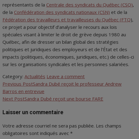
représentants de la
Centrale des syndicats du Québec (CSQ)
,
de la
Confédération des syndicats nationaux (CSN)
et de la
Fédération des travailleurs et travailleuses du Québec (FTQ
),
ce projet a pour objectif d’analyser le recours aux lois
spéciales visant à limiter le droit de grève depuis 1980 au
Québec, afin de dresser un bilan global des stratégies
politiques et juridiques des employeurs et de l’État et des
impacts (politiques, économiques, juridiques, etc.) de celles-ci
sur les organisations syndicales et les personnes salariées.
Category:
Actualités
Leave a comment
Previous Post
Sandra Dubé reçoit le professeur Andrew
Navigation
Barros en entrevue
de
Next Post
Sandra Dubé reçoit une bourse FARE
l'article
Laisser un commentaire
Votre adresse courriel ne sera pas publiée.
Les champs
obligatoires sont indiqués avec
*