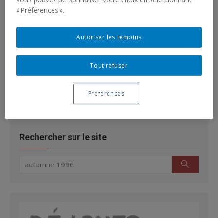
sur l’histoire du RCHTQ et de son
« Préférences ».
bulletin
Les 104 numéros du Bulletin du
Autoriser les témoins
Regroupement des chercheurs-chercheures en histoire
des travailleurs et travailleuses du Québec (RCHTQ)* sont
Tout refuser
maintenant disponibles sur le site internet...
Préférences
CHRS
CHRS
Rechercher sur le site
Search
Search
for: