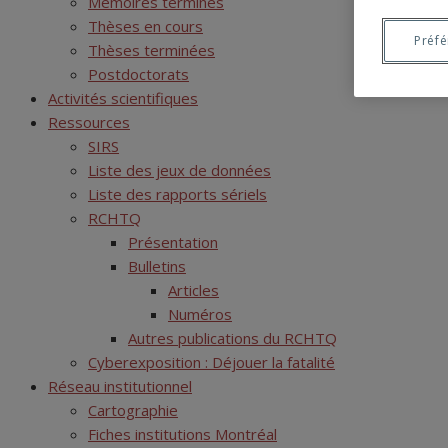
Mémoires terminés
Thèses en cours
Préf
Thèses terminées
Postdoctorats
Activités scientifiques
Ressources
SIRS
Liste des jeux de données
Liste des rapports sériels
RCHTQ
Présentation
Bulletins
Articles
Numéros
Autres publications du RCHTQ
Cyberexposition : Déjouer la fatalité
Réseau institutionnel
Cartographie
Fiches institutions Montréal