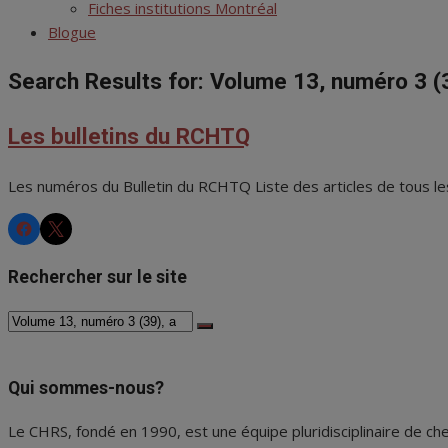
menu
Fiches institutions Montréal
Blogue
Search Results for:
Volume 13, numéro 3 (
Les bulletins du RCHTQ
Les numéros du Bulletin du RCHTQ Liste des articles de tous l
CHRS
CHRS
Rechercher sur le site
Search
Search
for:
Qui sommes-nous?
Le CHRS, fondé en 1990, est une équipe pluridisciplinaire de che