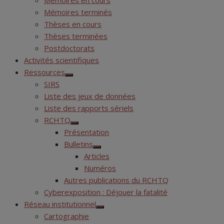
Mémoires en cours
Mémoires terminés
Thèses en cours
Thèses terminées
Postdoctorats
Activités scientifiques
Ressources
Show
SIRS
sub
menu
Liste des jeux de données
Liste des rapports sériels
RCHTQ
Show
Présentation
sub
menu
Bulletins
Show
Articles
sub
menu
Numéros
Autres publications du RCHTQ
Cyberexposition : Déjouer la fatalité
Réseau institutionnel
Show
Cartographie
sub