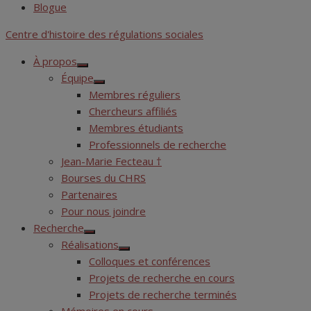
Blogue
Centre d'histoire des régulations sociales
À propos
Show
Équipe
sub
Show
menu
Membres réguliers
sub
menu
Chercheurs affiliés
Membres étudiants
Professionnels de recherche
Jean-Marie Fecteau †
Bourses du CHRS
Partenaires
Pour nous joindre
Recherche
Show
Réalisations
sub
Show
menu
Colloques et conférences
sub
menu
Projets de recherche en cours
Projets de recherche terminés