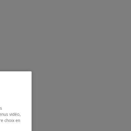
us
enus vidéo,
re choix en